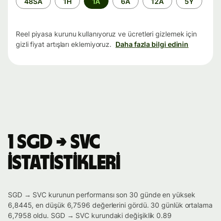
48SA
1H
1A
6A
12A
5Y
aralığı
Reel piyasa kurunu kullanıyoruz ve ücretleri gizlemek için
gizli fiyat artışları eklemiyoruz.
Daha fazla bilgi edinin
1 SGD → SVC
istatistikleri
SGD → SVC kurunun performansı son 30 günde en yüksek
6,8445, en düşük 6,7596 değerlerini gördü. 30 günlük ortalama
6,7958 oldu. SGD → SVC kurundaki değişiklik 0.89