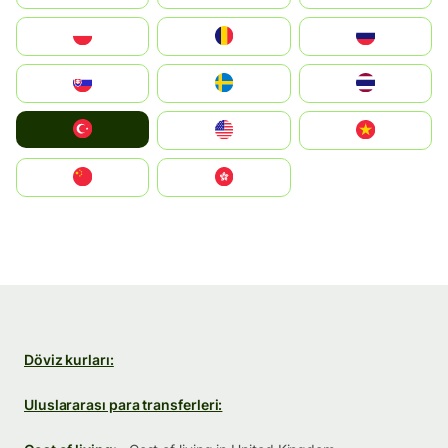
Polska
România
Россия
Slovensko
Ruoŧŧa
ไทย
Türkiye
United States
Vietnam
中国
中國香港特別行政區
Döviz kurları:
Uluslararası para transferleri: