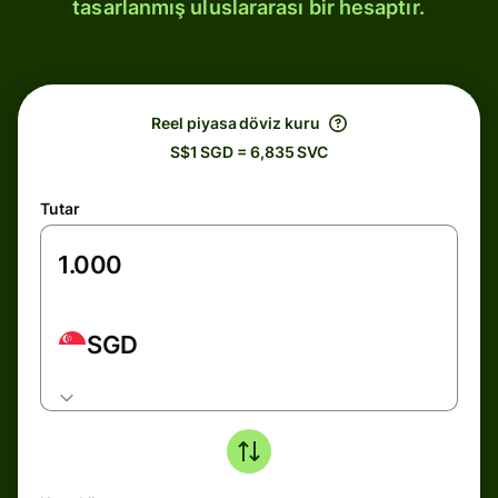
tasarlanmış uluslararası bir hesaptır.
Reel piyasa döviz kuru
S$1 SGD = 6,835 SVC
Tutar
SGD