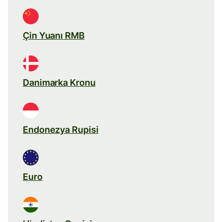
Çin Yuanı RMB
Danimarka Kronu
Endonezya Rupisi
Euro