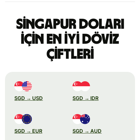
Singapur doları
için en iyi döviz
çiftleri
SGD → USD
SGD → IDR
SGD → EUR
SGD → AUD