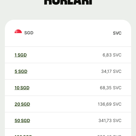
kurları
SGD
SVC
1
SGD
6,83
SVC
5
SGD
34,17
SVC
10
SGD
68,35
SVC
20
SGD
136,69
SVC
50
SGD
341,73
SVC