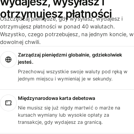
wydajesz, wysyłasz i
otrzymujesz płatności
Oszczędzaj pieniądze, gdy wysyłasz, wydajesz i
otrzymujesz płatności w ponad 40 walutach.
Wszystko, czego potrzebujesz, na jednym koncie, w
dowolnej chwili.
Zarządzaj pieniędzmi globalnie, gdziekolwiek
jesteś.
Przechowuj wszystkie swoje waluty pod ręką w
jednym miejscu i wymieniaj je w sekundy.
Międzynarodowa karta debetowa
Nie musisz się już nigdy martwić o marże na
kursach wymiany lub wysokie opłaty za
transakcje, gdy wydajesz za granicą.