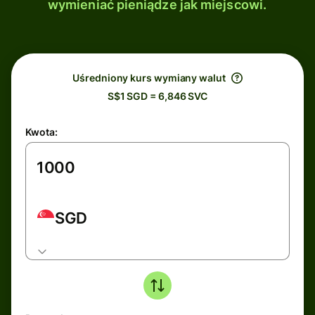
wymieniać pieniądze jak miejscowi.
Uśredniony kurs wymiany walut
S$1 SGD = 6,846 SVC
Kwota:
SGD