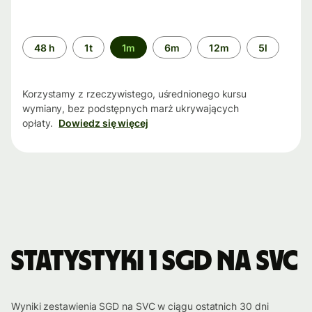
Przedział
48 h
1t
1m
6m
12m
5l
czasu
Korzystamy z rzeczywistego, uśrednionego kursu
wymiany, bez podstępnych marż ukrywających
opłaty.
Dowiedz się więcej
Statystyki 1 SGD na SVC
Wyniki zestawienia SGD na SVC w ciągu ostatnich 30 dni