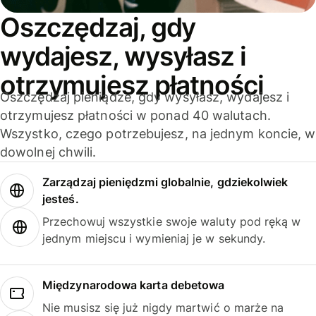
Oszczędzaj, gdy
wydajesz, wysyłasz i
otrzymujesz płatności
Oszczędzaj pieniądze, gdy wysyłasz, wydajesz i
otrzymujesz płatności w ponad 40 walutach.
Wszystko, czego potrzebujesz, na jednym koncie, w
dowolnej chwili.
Zarządzaj pieniędzmi globalnie, gdziekolwiek
jesteś.
Przechowuj wszystkie swoje waluty pod ręką w
jednym miejscu i wymieniaj je w sekundy.
Międzynarodowa karta debetowa
Nie musisz się już nigdy martwić o marże na