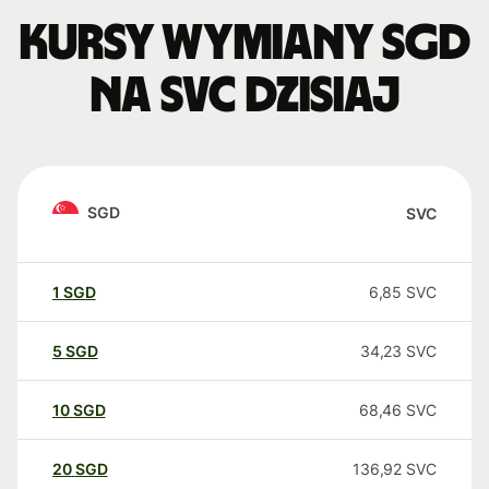
Kursy wymiany SGD
na SVC dzisiaj
SGD
SVC
1
SGD
6,85
SVC
5
SGD
34,23
SVC
10
SGD
68,46
SVC
20
SGD
136,92
SVC