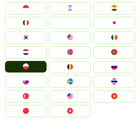
Indonesia
Israel
India
Italia
JA
Japan
South Korea
Malay
Mexico
Nederland
Norge
Portugal
Polska
România
Россия
Slovensko
Ruoŧŧa
ไทย
Türkiye
United States
Vietnam
中国
中國香港特別行政區