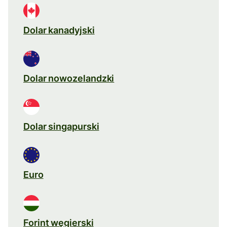
Dolar kanadyjski
Dolar nowozelandzki
Dolar singapurski
Euro
Forint węgierski