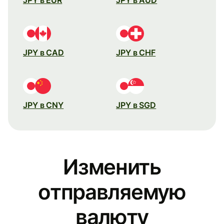
JPY в CAD
JPY в CHF
JPY в CNY
JPY в SGD
Изменить
отправляемую
валюту