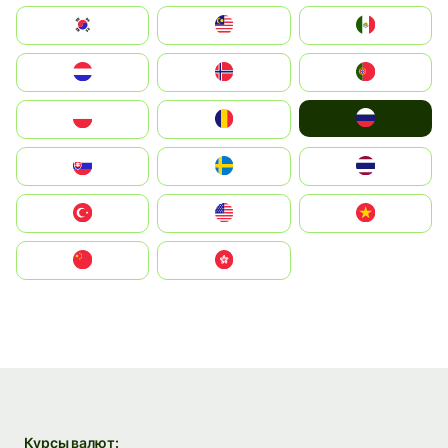
South Korea
Malay
Mexico
Nederland
Norge
Portugal
Россия
Polska
România
Slovensko
Ruoŧŧa
ไทย
Türkiye
United States
Vietnam
中国
中國香港特別行政區
Курсы валют: