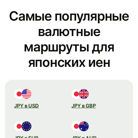
Самые популярные
валютные
маршруты для
японских иен
JPY в USD
JPY в GBP
JPY в EUR
JPY в AUD