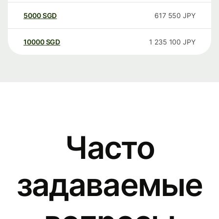
5000
SGD
617 550
JPY
10000
SGD
1 235 100
JPY
Часто
задаваемые