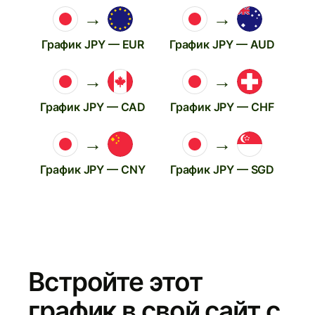
→
→
График JPY — EUR
График JPY — AUD
→
→
График JPY — CAD
График JPY — CHF
→
→
График JPY — CNY
График JPY — SGD
Встройте этот
график в свой сайт с