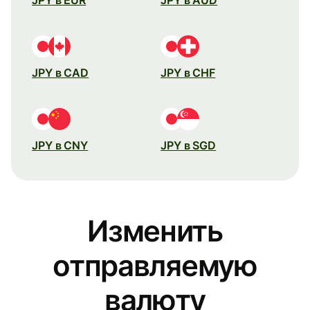
JPY в CAD
JPY в CHF
JPY в CNY
JPY в SGD
Изменить
отправляемую
валюту