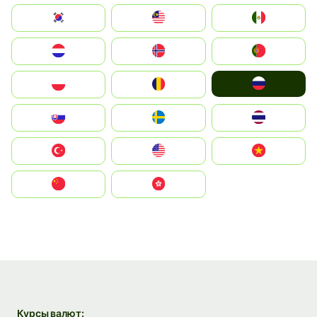
South Korea
Malay
Mexico
Nederland
Norge
Portugal
Россия
Polska
România
Slovensko
Ruoŧŧa
ไทย
Türkiye
United States
Vietnam
中国
中國香港特別行政區
Курсы валют: