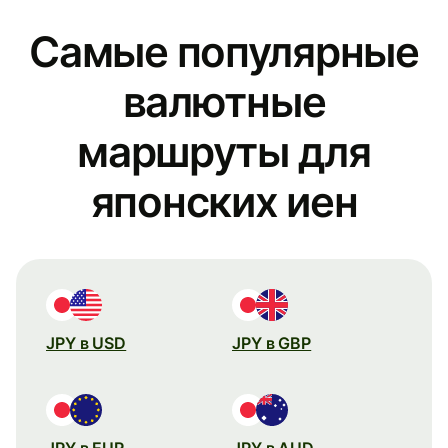
Самые популярные
валютные
маршруты для
японских иен
JPY в USD
JPY в GBP
JPY в EUR
JPY в AUD