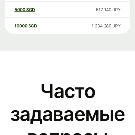
5000
SGD
617 140
JPY
10000
SGD
1 234 280
JPY
Часто
задаваемые