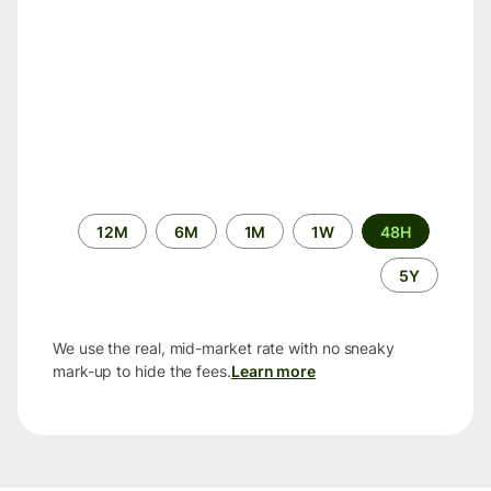
الفترة
12M
6M
1M
1W
48H
الزمنية
5Y
We use the real, mid-market rate with no sneaky
mark-up to hide the fees.
Learn more