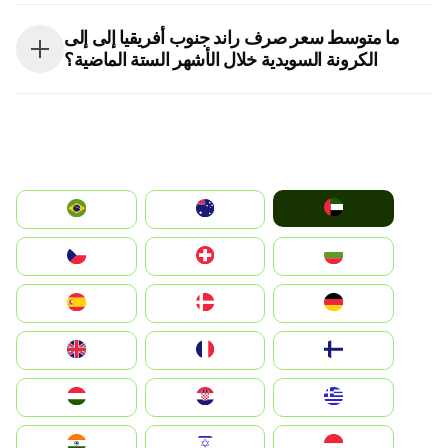
ما متوسط سعر صرف راند جنوب أفريقيا إلى إلى
الكرونة السويدية خلال الأشهر الستة الماضية؟
الإمارات العربية المتحدة
Australia
Brazil
България
Switzerland
Czechia
Deutschland
Denmark
España
Suomi
France
United Kingdom
Greece
Hrvatska
Magyarország
Indonesia
Israel
India