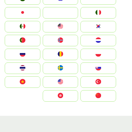
Italia
JA
Japan
South Korea
Malay
Mexico
Nederland
Norge
Portugal
Polska
România
Россия
Slovensko
Ruoŧŧa
ไทย
Türkiye
United States
Vietnam
中国
中國香港特別行政區