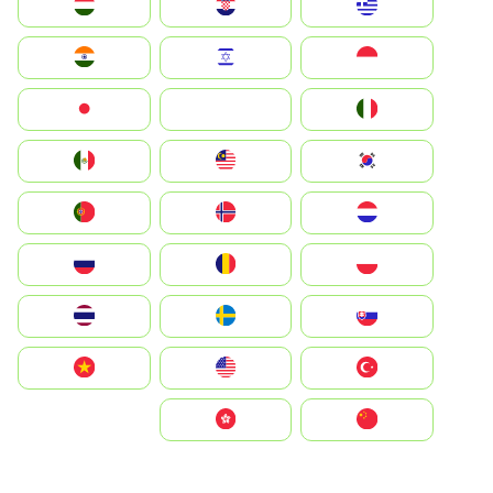
Greece
Hrvatska
Magyarország
Indonesia
Israel
India
Italia
JA
Japan
South Korea
Malay
Mexico
Nederland
Norge
Portugal
Polska
România
Россия
Slovensko
Ruoŧŧa
ไทย
Türkiye
United States
Vietnam
中国
中國香港特別行政區