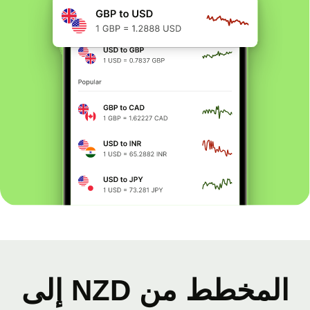
المخطط من NZD إلى