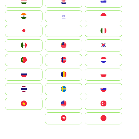
Greece
Hrvatska
Magyarország
Indonesia
Israel
India
Italia
JA
Japan
South Korea
Malay
Mexico
Nederland
Norge
Portugal
Polska
România
Россия
Slovensko
Ruoŧŧa
ไทย
Türkiye
United States
Vietnam
中国
中國香港特別行政區