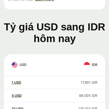
Tỷ giá USD sang IDR
hôm nay
USD
IDR
1
USD
17,801
IDR
5
USD
89,005
IDR
10
USD
178,010
IDR