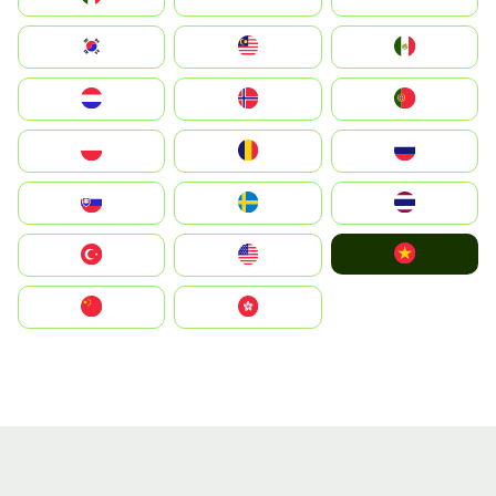
South Korea
Malay
Mexico
Nederland
Norge
Portugal
Polska
România
Россия
Slovensko
Ruoŧŧa
ไทย
Vietnam
Türkiye
United States
中国
中國香港特別行政區