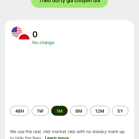
Theo dõi tỷ giá chuyển đổi
0
No change
Time
48H
1W
1M
6M
12M
5Y
period
We use the real, mid-market rate with no sneaky mark-up
to hide the fees.
Learn more