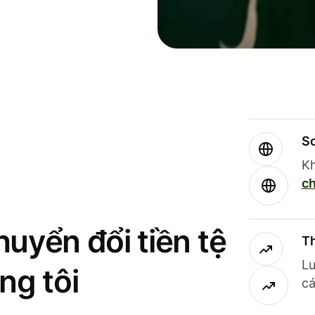
So
Kh
ch
uyển đổi tiền tệ
Th
Lư
ng tôi
cá