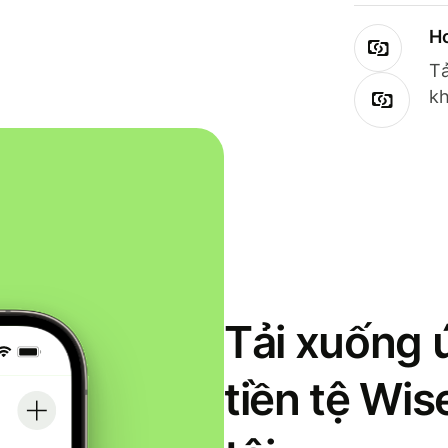
Ho
Tả
kh
Tải xuống 
tiền tệ Wi