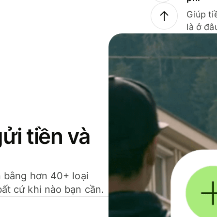
Giúp ti
là ở đâ
gửi tiền và
ền bằng hơn 40+ loại
bất cứ khi nào bạn cần.