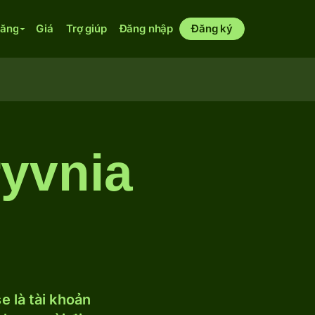
năng
Giá
Trợ giúp
Đăng nhập
Đăng ký
yvnia
 là tài khoản