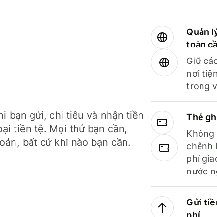
Quản lý
toàn c
Giữ các
nơi tiệ
trong v
hi bạn gửi, chi tiêu và nhận tiền
Thẻ gh
ại tiền tệ. Mọi thứ bạn cần,
Không b
hoản, bất cứ khi nào bạn cần.
chênh l
phí gia
nước n
Gửi tiề
phí