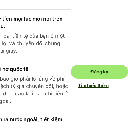
 tiền mọi lúc mọi nơi trên
ầu.
 loại tiền tệ của bạn ở một
n lợi và chuyển đổi chúng
ài giây.
i nợ quốc tế
Đăng ký
ao giờ phải lo lắng về phí
Tìm hiểu thêm
ệch tỷ giá chuyển đổi, hoặc
o dịch cao khi bạn chi tiêu ở
goài.
n ra nước ngoài, tiết kiệm