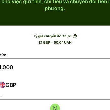
cho việc gửi tiền, chi tiêu và chuyển đổi tiền
phương.
Tỷ giá chuyển đổi thực
£1 GBP = 60,04 UAH
tiền
GBP