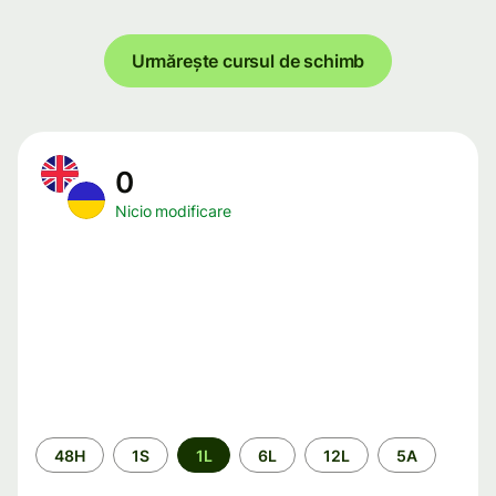
Urmărește cursul de schimb
0
Nicio modificare
Perioada
48H
1S
1L
6L
12L
5A