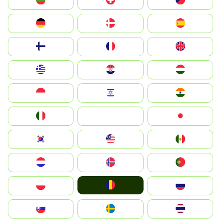
България
Switzerland
Czechia
Deutschland
Denmark
España
Suomi
France
United Kingdom
Greece
Hrvatska
Magyarország
Indonesia
Israel
India
Italia
JA
Japan
South Korea
Malay
Mexico
Nederland
Norge
Portugal
România
Polska
Россия
Slovensko
Ruoŧŧa
ไทย