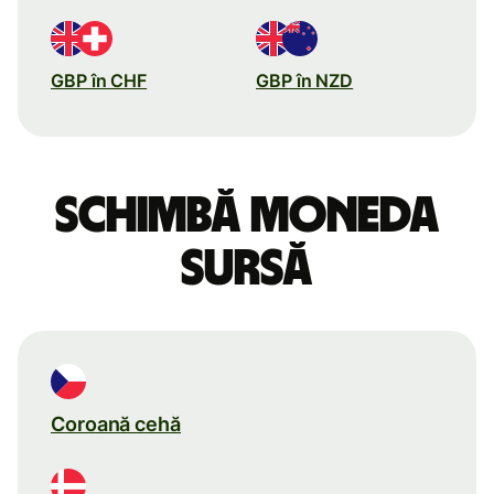
GBP în CHF
GBP în NZD
Schimbă moneda
sursă
Coroană cehă