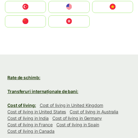
Türkiye
United States
Vietnam
中国
中國香港特別行政區
Rate de schimb:
Transferuri internaționale de bani:
Cost of living:
Cost of living in United Kingdom
Cost of living in United States
Cost of living in Australia
Cost of living in India
Cost of living in Germany
Cost of living in France
Cost of living in Spain
Cost of living in Canada