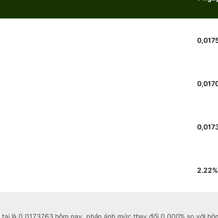
0,017
0,017
0,017
2.22
%
 tại là 0.0173763 hôm nay, phản ánh mức thay đổi 0.000% so với hôm