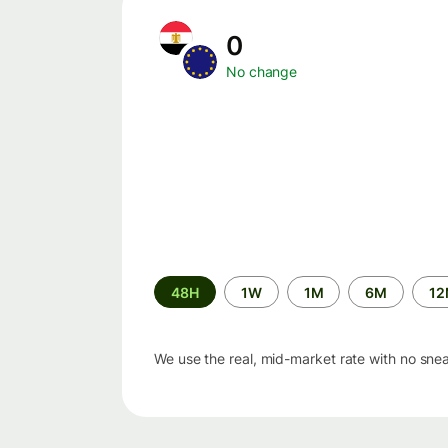
0
No change
Time
48H
1W
1M
6M
1
period
We use the real, mid-market rate with no sne