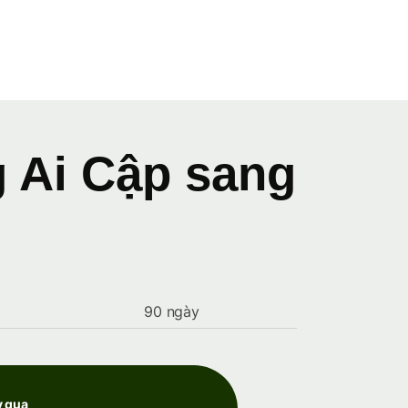
g Ai Cập sang
90 ngày
y qua