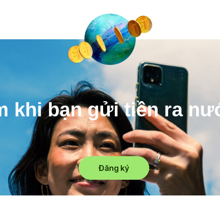
m khi bạn gửi tiền ra n
Đăng ký