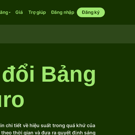
năng
Giá
Trợ giúp
Đăng nhập
Đăng ký
 đổi Bảng
uro
n chi tiết về hiệu suất trong quá khứ của
o theo thời gian và đưa ra quyết định sáng