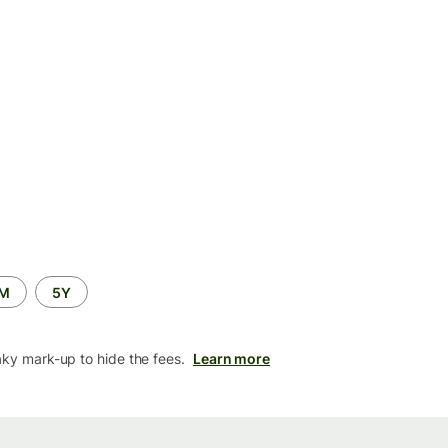
2M
5Y
aky mark-up to hide the fees.
Learn more