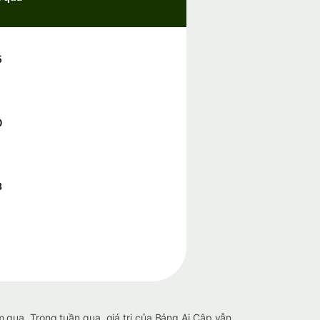
5
0
3
 qua. Trong tuần qua, giá trị của Bảng Ai Cập vẫn