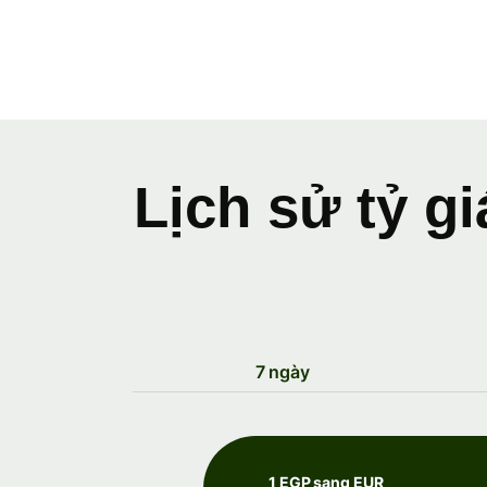
Lịch sử tỷ g
7 ngày
1 EGP sang EUR