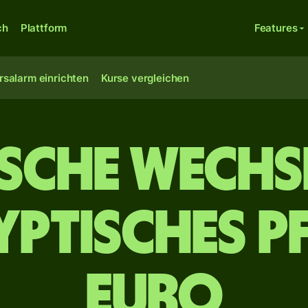
ch
Plattform
Features
rsalarm einrichten
Kurse vergleichen
ische Wechs
yptisches P
Euro