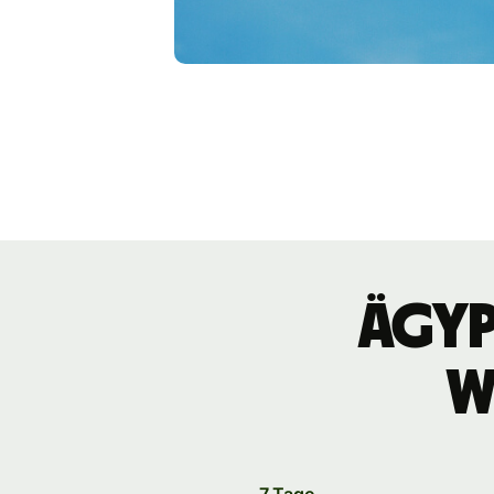
ägyp
W