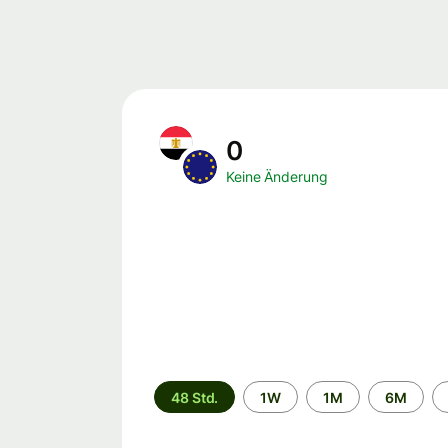
0
Keine Änderung
Zeitraum
48 Std.
1W
1M
6M