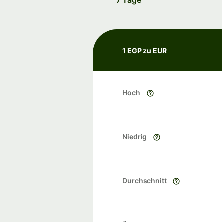
7 Tage
1 EGP zu EUR
Hoch
Niedrig
Durchschnitt