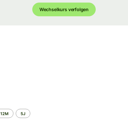
Wechselkurs verfolgen
12M
5J