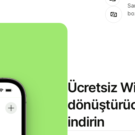
Sa
bo
Ücretsiz Wi
dönüştürü
indirin