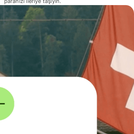
paranızı ileriye taşıyın.