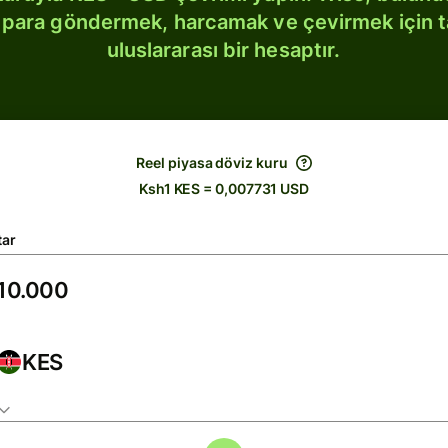
bi para göndermek, harcamak ve çevirmek için 
uluslararası bir hesaptır.
Reel piyasa döviz kuru
Ksh1 KES = 0,007731 USD
tar
KES