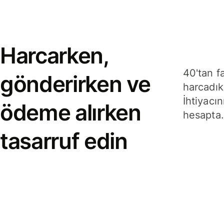
Harcarken,
40'tan f
gönderirken ve
harcadık
İhtiyacın
ödeme alırken
hesapta.
tasarruf edin