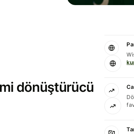
Par
Wi
ku
rimi dönüştürücü
Ca
Dö
fav
Ta