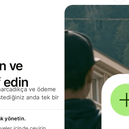
n ve
 edin
 harcadıkça ve ödeme
stediğiniz anda tek bir
k yönetin.
yeler içinde çevirin.