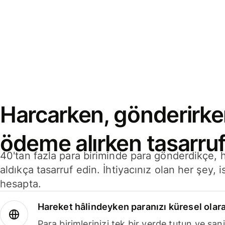
Harcarken, gönderirke
ödeme alırken tasarruf
40'tan fazla para biriminde para gönderdikçe,
aldıkça tasarruf edin. İhtiyacınız olan her şey, i
hesapta.
Hareket hâlindeyken paranızı küresel olara
Para birimlerinizi tek bir yerde tutun ve sani