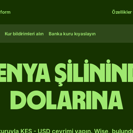
tform
Özellikler
Kur bildirimleri alın
Banka kuru kıyaslayın
Kenya şilini
dolarına
kuruyla KES - USD çevrimi yapın. Wise, bulun