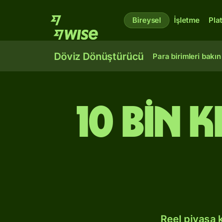
Bireysel
İşletme
Pla
Döviz Dönüştürücü
Para birimleri bakın
10 bin 
Reel piyasa 