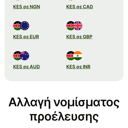
KES σε NGN
KES σε CAD
KES σε EUR
KES σε GBP
KES σε AUD
KES σε INR
Αλλαγή νομίσματος
προέλευσης