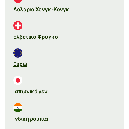
Δολάριο Χονγκ-Κονγκ
Ελβετικό Φράγκο
Ευρώ
Ιαπωνικό γεν
Ινδική ρουπία