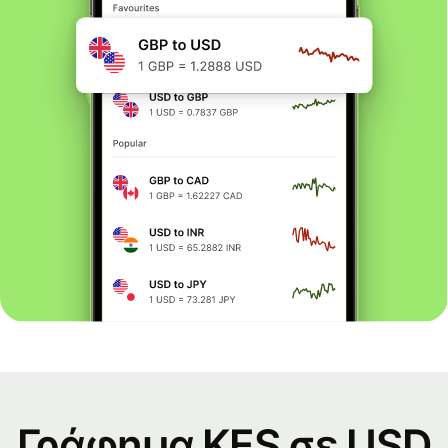
Γράφημα KES σε USD