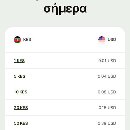
σήμερα
KES
USD
1
KES
0.01
USD
5
KES
0.04
USD
10
KES
0.08
USD
20
KES
0.15
USD
50
KES
0.39
USD