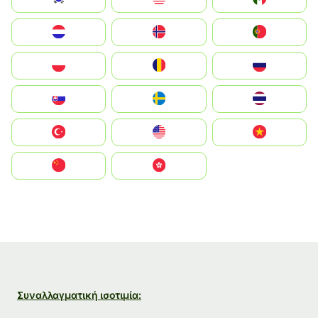
Nederland
Norge
Portugal
Polska
România
Россия
Slovensko
Ruoŧŧa
ไทย
Türkiye
United States
Vietnam
中国
中國香港特別行政區
Συναλλαγματική ισοτιμία: