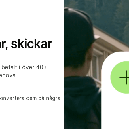
, skickar
 betalt i över 40+
behövs.
h konvertera dem på några