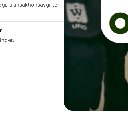
höga transaktionsavgifter
r
åndet.