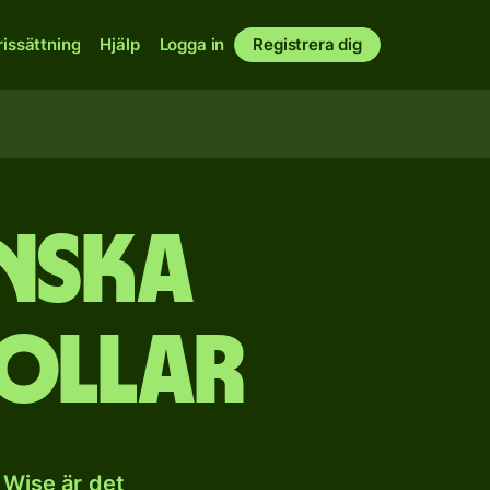
rissättning
Hjälp
Logga in
Registrera dig
anska
dollar
 Wise är det