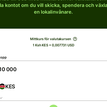
lla kontot om du vill skicka, spendera och väx
en lokalinvånare.
Mittkurs för valutakursen
1 Ksh KES = 0,007731 USD
lopp
KES