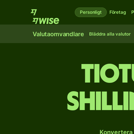
Personligt
Företag
P
Valutaomvandlare
Bläddra alla valutor
tio­
shill
Konvertera 