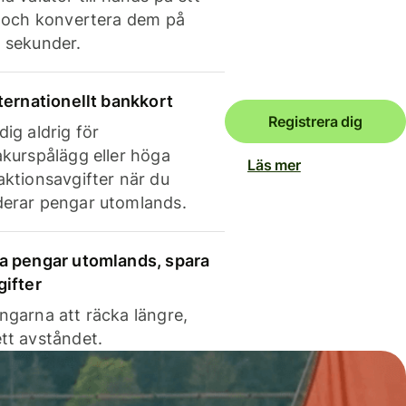
e och konvertera dem på
 sekunder.
nternationellt bankkort
Registrera dig
dig aldrig för
akurspålägg eller höga
Läs mer
aktionsavgifter när du
erar pengar utomlands.
a pengar utomlands, spara
gifter
ngarna att räcka längre,
tt avståndet.