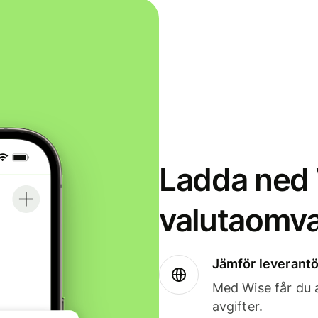
Ladda ned 
valutaomva
Jämför leverantö
Med Wise får du a
avgifter.