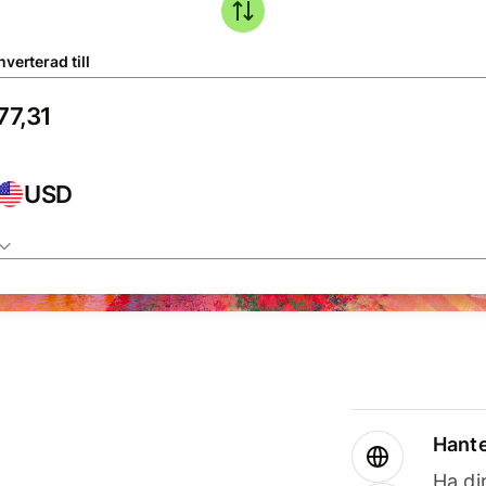
verterad till
USD
Hante
Ha din