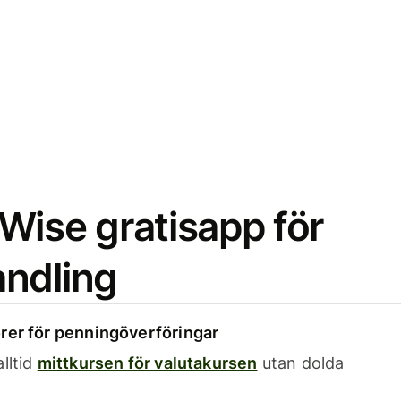
Wise gratisapp för
ndling
rer för penningöverföringar
lltid
mittkursen för valutakursen
utan dolda