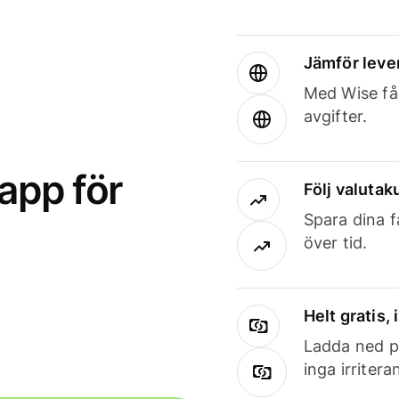
Jämför leve
Med Wise får
avgifter.
app för
Följ valutaku
Spara dina f
över tid.
Helt gratis,
Ladda ned på
inga irriter