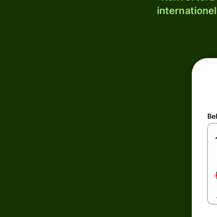
internatione
Be