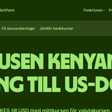
lattform
Funktioner
P
Få kursaviseringar
Jämför bankkurser
tusen keny
ing till US-
KES till USD med mittkursen för valutakursen.