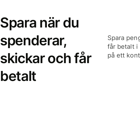
Spara när du
spenderar,
Spara peng
får betalt 
skickar och får
på ett kon
betalt