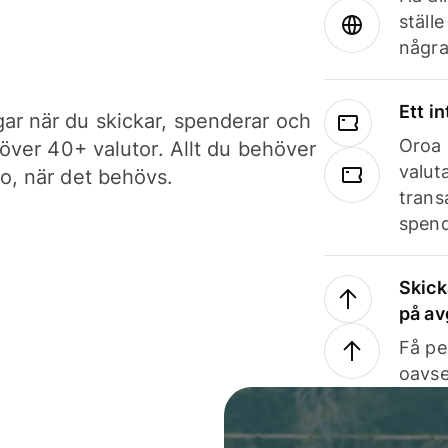
ställ
några
Ett i
ar när du skickar, spenderar och
Oroa 
i över 40+ valutor. Allt du behöver
valut
to, när det behövs.
trans
spend
Skick
på av
Få pe
oavse