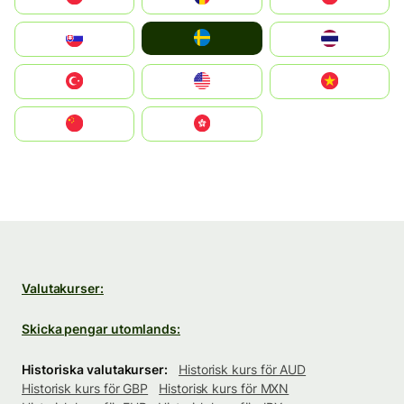
Ruoŧŧa
Slovensko
ไทย
Türkiye
United States
Vietnam
中国
中國香港特別行政區
Valutakurser:
Skicka pengar utomlands:
Historiska valutakurser:
Historisk kurs för AUD
Historisk kurs för GBP
Historisk kurs för MXN