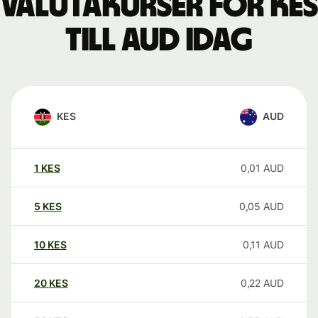
Valutakurser för KES
till AUD idag
KES
AUD
1
KES
0,01
AUD
5
KES
0,05
AUD
10
KES
0,11
AUD
20
KES
0,22
AUD