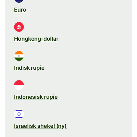
Euro
Hongkong-dollar
Indisk rupie
Indonesisk rupie
Israelisk shekel (ny)