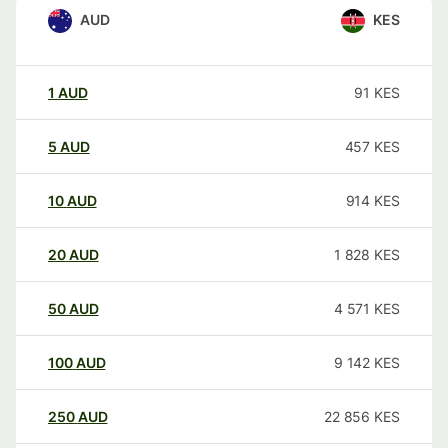
AUD
KES
1
AUD
91
KES
5
AUD
457
KES
10
AUD
914
KES
20
AUD
1 828
KES
50
AUD
4 571
KES
100
AUD
9 142
KES
250
AUD
22 856
KES