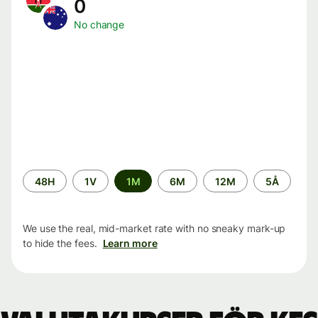
0
No change
Time
48H
1V
1M
6M
12M
5Å
period
We use the real, mid-market rate with no sneaky mark-up
to hide the fees.
Learn more