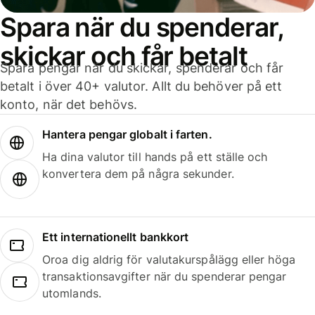
Spara när du spenderar,
skickar och får betalt
Spara pengar när du skickar, spenderar och får
betalt i över 40+ valutor. Allt du behöver på ett
konto, när det behövs.
Hantera pengar globalt i farten.
Ha dina valutor till hands på ett ställe och
konvertera dem på några sekunder.
Ett internationellt bankkort
Oroa dig aldrig för valutakurspålägg eller höga
transaktionsavgifter när du spenderar pengar
utomlands.