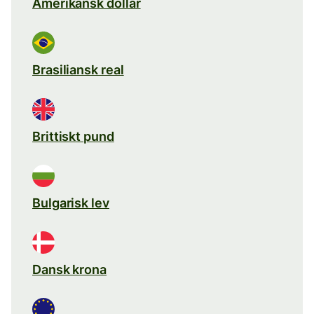
Amerikansk dollar
Brasiliansk real
Brittiskt pund
Bulgarisk lev
Dansk krona