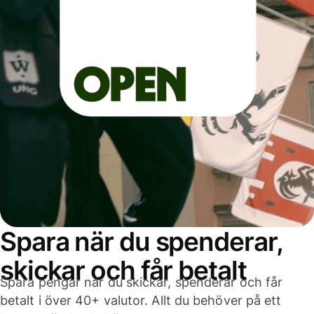
Spara när du spenderar,
skickar och får betalt
Spara pengar när du skickar, spenderar och får
betalt i över 40+ valutor. Allt du behöver på ett