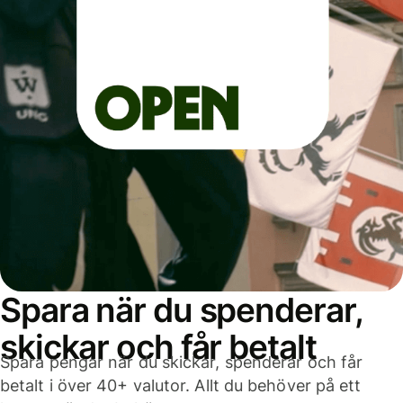
Spara när du spenderar,
skickar och får betalt
Spara pengar när du skickar, spenderar och får
betalt i över 40+ valutor. Allt du behöver på ett