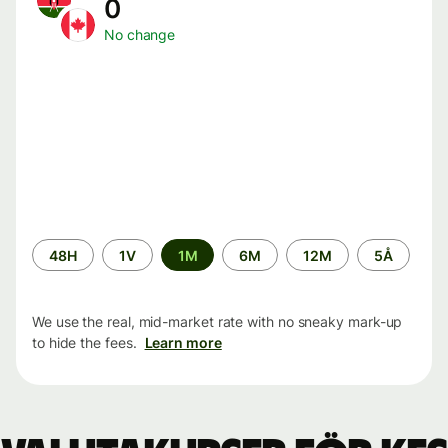
0
No change
Time
48H
1V
1M
6M
12M
5Å
period
We use the real, mid-market rate with no sneaky mark-up
to hide the fees.
Learn more