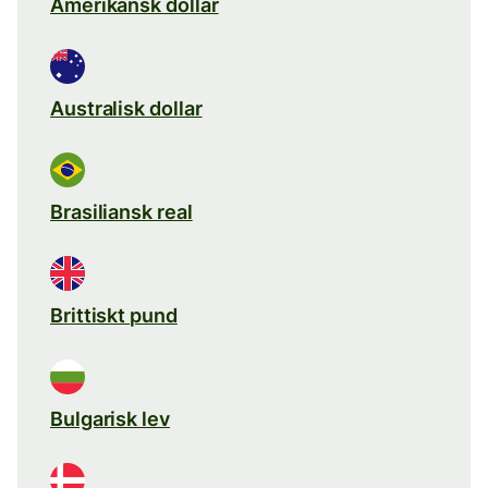
Amerikansk dollar
Australisk dollar
Brasiliansk real
Brittiskt pund
Bulgarisk lev