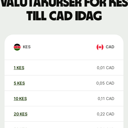
Valutakurser för KES
till CAD idag
KES
CAD
1
KES
0,01
CAD
5
KES
0,05
CAD
10
KES
0,11
CAD
20
KES
0,22
CAD