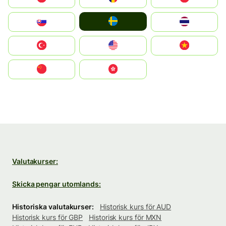
Ruoŧŧa
Slovensko
ไทย
Türkiye
United States
Vietnam
中国
中國香港特別行政區
Valutakurser:
Skicka pengar utomlands:
Historiska valutakurser:
Historisk kurs för AUD
Historisk kurs för GBP
Historisk kurs för MXN