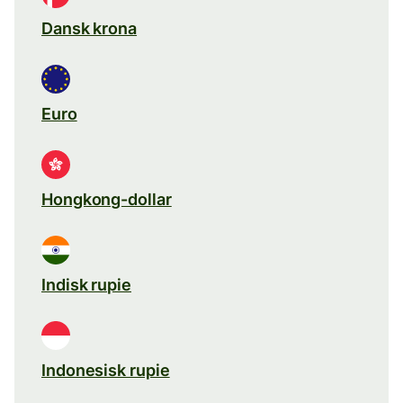
Dansk krona
Euro
Hongkong-dollar
Indisk rupie
Indonesisk rupie