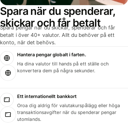
Spara när du spenderar,
skickar och får betalt
Spara pengar när du skickar, spenderar och får
betalt i över 40+ valutor. Allt du behöver på ett
konto, när det behövs.
Hantera pengar globalt i farten.
Ha dina valutor till hands på ett ställe och
konvertera dem på några sekunder.
Ett internationellt bankkort
Oroa dig aldrig för valutakurspålägg eller höga
transaktionsavgifter när du spenderar pengar
utomlands.