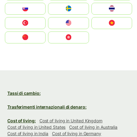
Slovensko
Ruoŧŧa
ไทย
Türkiye
United States
Vietnam
中国
中國香港特別行政區
Tassi di cambio:
Trasferimenti internazionali di denaro:
Cost of living:
Cost of living in United Kingdom
Cost of living in United States
Cost of living in Australia
Cost of living in India
Cost of living in Germany