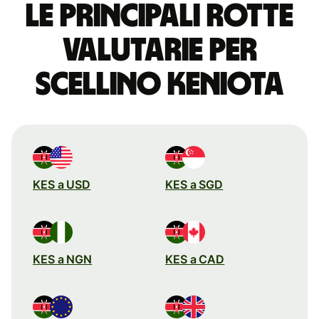
Le principali rotte
valutarie per
scellino keniota
KES a USD
KES a SGD
KES a NGN
KES a CAD