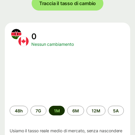
Traccia il tasso di cambio
0
Nessun cambiamento
Periodo
48h
7G
1M
6M
12M
5A
di
tempo
Usiamo il tasso reale medio di mercato, senza nascondere