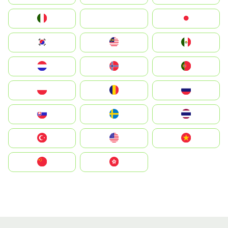
Italia
JA
Japan
South Korea
Malay
Mexico
Nederland
Norge
Portugal
Polska
România
Россия
Slovensko
Ruoŧŧa
ไทย
Türkiye
United States
Vietnam
中国
中國香港特別行政區