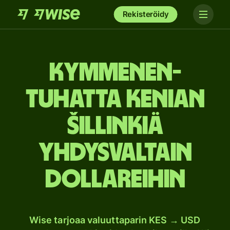
Rekisteröidy
kymmenen­
tuhatta Kenian
šillinkiä
Yhdysvaltain
dollareihin
Wise tarjoaa valuuttaparin KES → USD