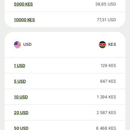
5000
KES
38,65
USD
10000
KES
77,31
USD
USD
KES
1
USD
129
KES
5
USD
647
KES
10
USD
1 294
KES
20
USD
2 587
KES
50
USD
6 468
KES