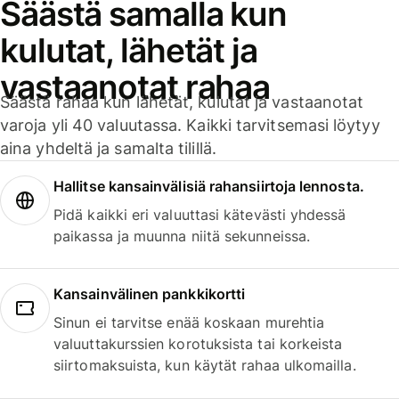
Säästä samalla kun
kulutat, lähetät ja
vastaanotat rahaa
Säästä rahaa kun lähetät, kulutat ja vastaanotat
varoja yli 40 valuutassa. Kaikki tarvitsemasi löytyy
aina yhdeltä ja samalta tilillä.
Hallitse kansainvälisiä rahansiirtoja lennosta.
Pidä kaikki eri valuuttasi kätevästi yhdessä
paikassa ja muunna niitä sekunneissa.
Kansainvälinen pankkikortti
Sinun ei tarvitse enää koskaan murehtia
valuuttakurssien korotuksista tai korkeista
siirtomaksuista, kun käytät rahaa ulkomailla.