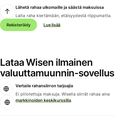
Lähetä rahaa ulkomaille ja säästä maksuissa
Laita raha kiertämään, etäisyydestä riippumatta.
Rekisteröidy
Lue lisää
Lataa Wisen ilmainen
valuuttamuunnin-sovellus
Vertaile rahansiirron tarjoajia
Ei piilotettuja maksuja. Wisella siirrät rahaa aina
markkinoiden keskikurssilla
.