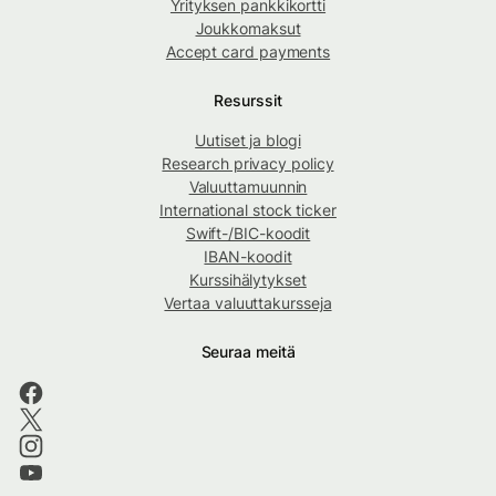
Yrityksen pankkikortti
Joukkomaksut
Accept card payments
Resurssit
Uutiset ja blogi
Research privacy policy
Valuuttamuunnin
International stock ticker
Swift-/BIC-koodit
IBAN-koodit
Kurssihälytykset
Vertaa valuuttakursseja
Seuraa meitä