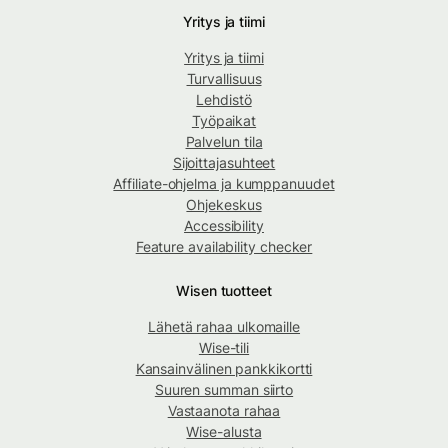
Yritys ja tiimi
Yritys ja tiimi
Turvallisuus
Lehdistö
Työpaikat
Palvelun tila
Sijoittajasuhteet
Affiliate-ohjelma ja kumppanuudet
Ohjekeskus
Accessibility
Feature availability checker
Wisen tuotteet
Lähetä rahaa ulkomaille
Wise-tili
Kansainvälinen pankkikortti
Suuren summan siirto
Vastaanota rahaa
Wise-alusta