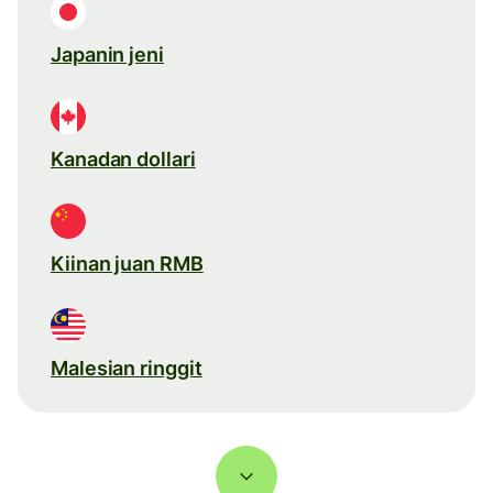
Japanin jeni
Kanadan dollari
Kiinan juan RMB
Malesian ringgit