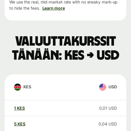
We use the real, mid-market rate with no sneaky mark-up
to hide the fees.
Learn more
Valuuttakurssit
tänään: KES → USD
KES
USD
1
KES
0,01
USD
5
KES
0,04
USD