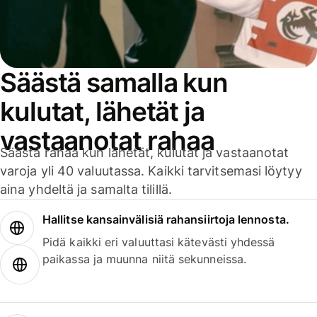
Säästä samalla kun
kulutat, lähetät ja
vastaanotat rahaa
Säästä rahaa kun lähetät, kulutat ja vastaanotat
varoja yli 40 valuutassa. Kaikki tarvitsemasi löytyy
aina yhdeltä ja samalta tilillä.
Hallitse kansainvälisiä rahansiirtoja lennosta.
Pidä kaikki eri valuuttasi kätevästi yhdessä
paikassa ja muunna niitä sekunneissa.