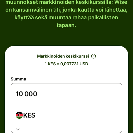
muunnokset markkinoiden keskikurssilla; Wise
on kansainvälinen tili, jonka kautta voi lähettää,
käyttää sekä muuntaa rahaa paikallisten
tapaan.
Markkinoiden keskikurssi
1 KES = 0,007731 USD
Summa
KES