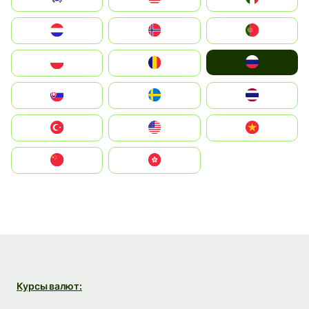
Nederland
Norge
Portugal
Россия
Polska
România
Slovensko
Ruoŧŧa
ไทย
Türkiye
United States
Vietnam
中国
中國香港特別行政區
Курсы валют: