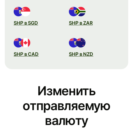
SHP в SGD
SHP в ZAR
SHP в CAD
SHP в NZD
Изменить
отправляемую
валюту