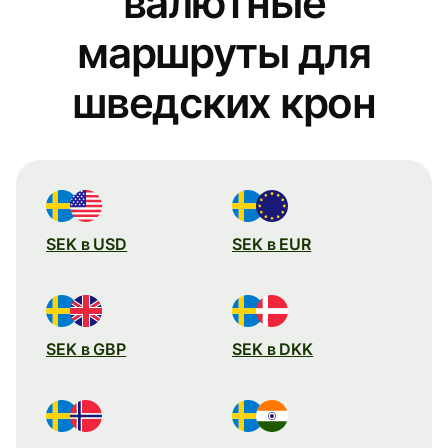
валютные
маршруты для
шведских крон
SEK в USD
SEK в EUR
SEK в GBP
SEK в DKK