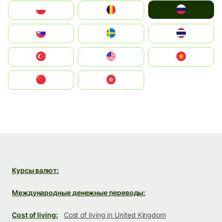
Россия
Polska
România
Slovensko
Ruoŧŧa
ไทย
Türkiye
United States
Vietnam
中国
中國香港特別行政區
Курсы валют:
Международные денежные переводы:
Cost of living:
Cost of living in United Kingdom