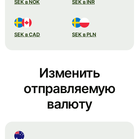
SEK в NOK
SEK в INR
SEK в CAD
SEK в PLN
Изменить
отправляемую
валюту