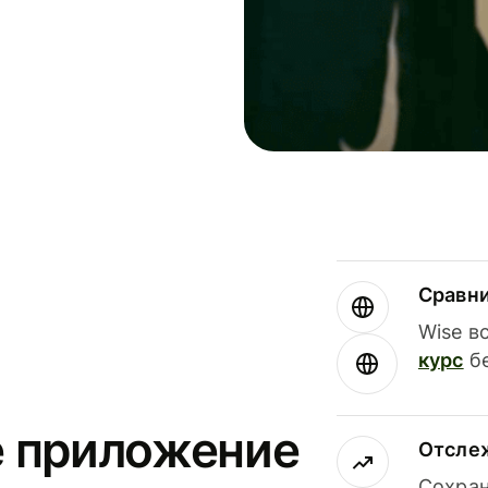
Сравн
Wise в
курс
бе
е приложение
Отсле
Сохран