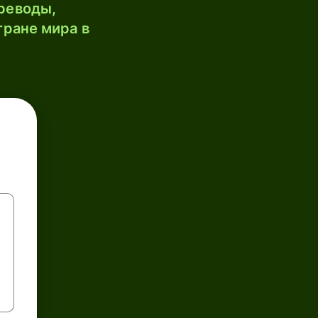
реводы,
тране мира в