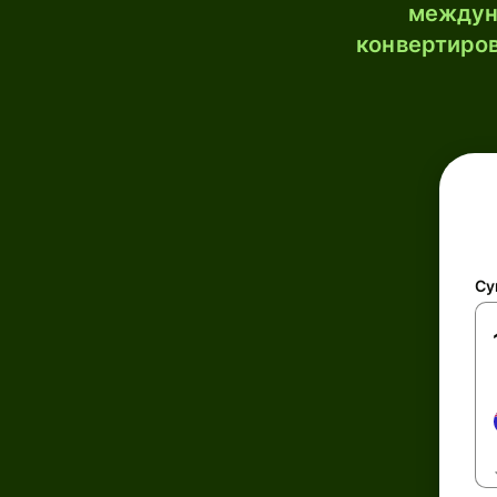
междун
конвертиров
Су