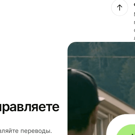
правляете
вляйте переводы.