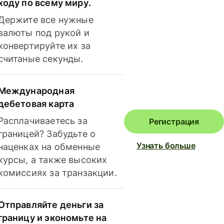
ходу по всему миру.
Держите все нужные
валюты под рукой и
конвертируйте их за
считаные секунды.
Международная
дебетовая карта
Расплачиваетесь за
Регистрация
границей? Забудьте о
Узнать больше
наценках на обменные
курсы, а также высоких
комиссиях за транзакции.
Отправляйте деньги за
границу и экономьте на