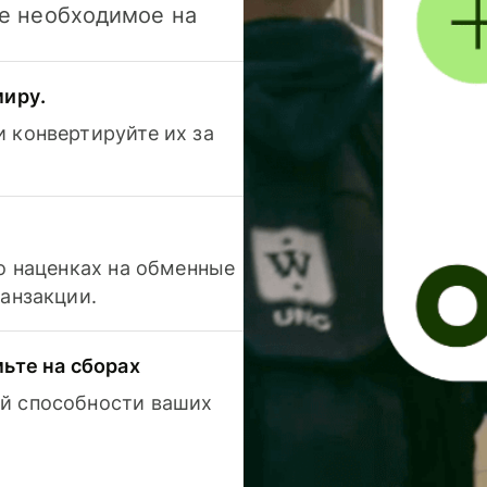
се необходимое на
миру.
 конвертируйте их за
 о наценках на обменные
ранзакции.
мьте на сборах
й способности ваших