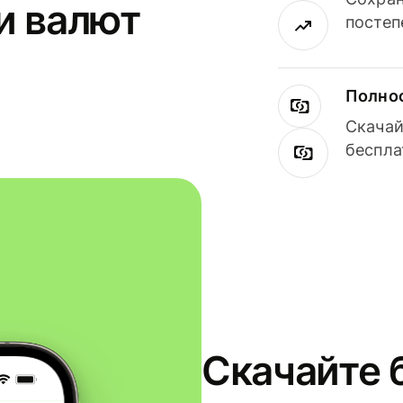
и валют
постеп
Полнос
Скачай
беспла
Скачайте 