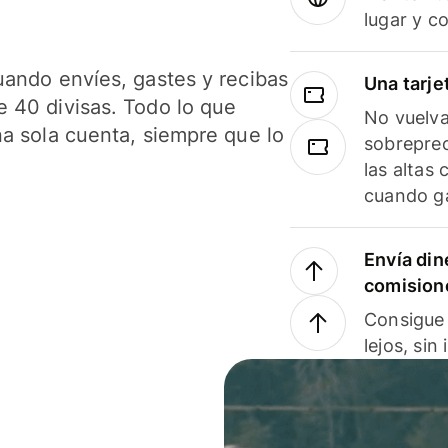
lugar y c
uando envíes, gastes y recibas
Una tarje
 40 divisas. Todo lo que
No vuelva
na sola cuenta, siempre que lo
sobreprec
las altas
cuando ga
Envía din
comision
Consigue 
lejos, sin