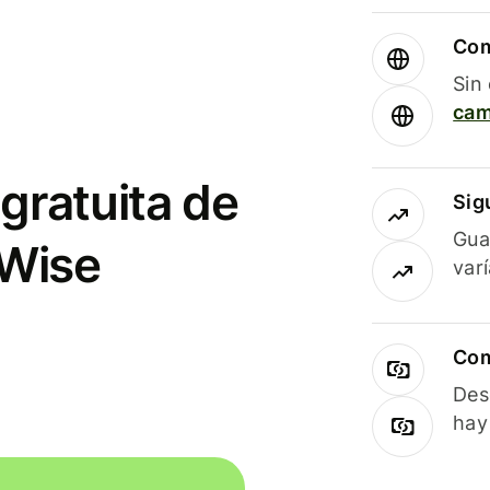
Com
Sin
cam
gratuita de
Sig
Gua
 Wise
var
Com
Des
hay