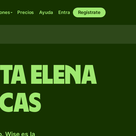
iones
Precios
Ayuda
Entra
Regístrate
nta Elena
ecas
. Wise es la