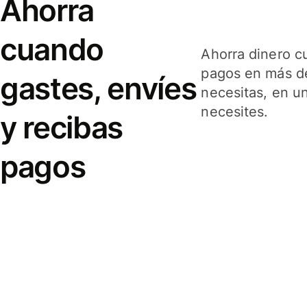
Ahorra
cuando
Ahorra dinero c
pagos en más de
gastes, envíes
necesitas, en u
necesites.
y recibas
pagos