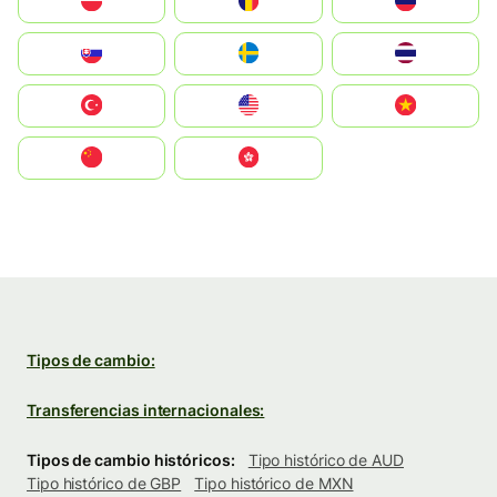
Polska
România
Россия
Slovensko
Ruoŧŧa
ไทย
Türkiye
United States
Vietnam
中国
中國香港特別行政區
Tipos de cambio:
Transferencias internacionales:
Tipos de cambio históricos:
Tipo histórico de AUD
Tipo histórico de GBP
Tipo histórico de MXN