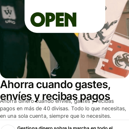
Ahorra cuando gastes,
envíes y recibas pagos
Ahorra dinero cuando envíes, gastes y recibas
pagos en más de 40 divisas. Todo lo que necesitas,
en una sola cuenta, siempre que lo necesites.
Gestiona dinero sobre la marcha en todo el