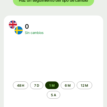
Haz un seguimiento del tipo de cambio
0
Sin cambios
Periodo
48 H
7 D
1 M
6 M
12 M
de
tiempo
5 A