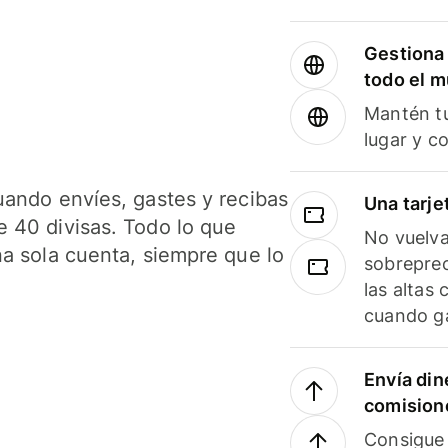
Gestiona 
todo el 
Mantén tu
lugar y c
uando envíes, gastes y recibas
Una tarje
 40 divisas. Todo lo que
No vuelva
na sola cuenta, siempre que lo
sobreprec
las altas
cuando ga
Envía din
comision
Consigue 