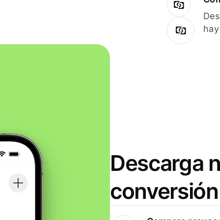
Des
hay
Descarga n
conversión