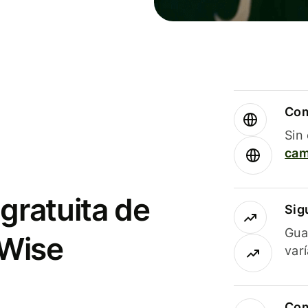
Com
Sin
cam
gratuita de
Sig
Gua
 Wise
var
Com