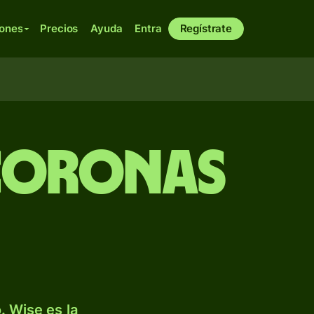
iones
Precios
Ayuda
Entra
Regístrate
 coronas
. Wise es la