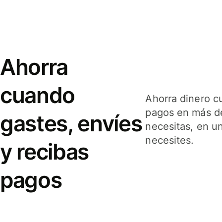
Ahorra
cuando
Ahorra dinero c
pagos en más de
gastes, envíes
necesitas, en u
necesites.
y recibas
pagos