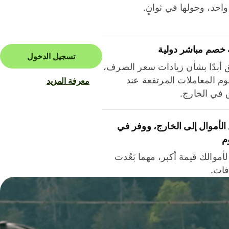
احد، وحولها في ثوانٍ.
 خصم مباشر دولية
تسجيل الدخول
ق أبدًا بشأن زيادات سعر الصرف،
م المعاملات المرتفعة عند
معرفة المزيد
ق في الخارج.
لأموال إلى الخارج، ووفر في
م
أموالك قيمة أكبر، مهما بَعُدت
فات.