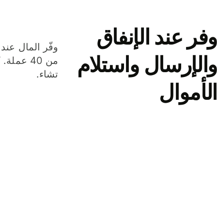
وفر عند الإنفاق
وفّر المال عند 
والإرسال واستلام
من 40 عم
تشاء.
الأموال