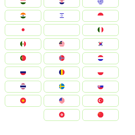
Greece
Hrvatska
Magyarország
Indonesia
Israel
India
Italia
JA
Japan
South Korea
Malay
Mexico
Nederland
Norge
Portugal
Polska
România
Россия
Slovensko
Ruoŧŧa
ไทย
Türkiye
United States
Vietnam
中国
中國香港特別行政區