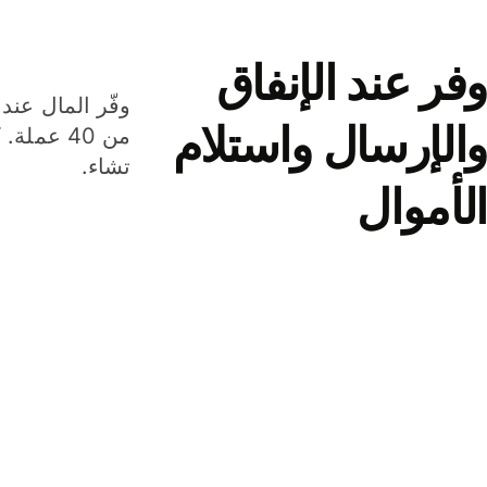
وفر عند الإنفاق
وفّر المال عند 
والإرسال واستلام
من 40 عم
تشاء.
الأموال