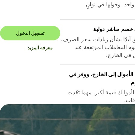
احد، وحولها في ثوانٍ.
 خصم مباشر دولية
تسجيل الدخول
ق أبدًا بشأن زيادات سعر الصرف،
م المعاملات المرتفعة عند
معرفة المزيد
ق في الخارج.
لأموال إلى الخارج، ووفر في
م
أموالك قيمة أكبر، مهما بَعُدت
فات.