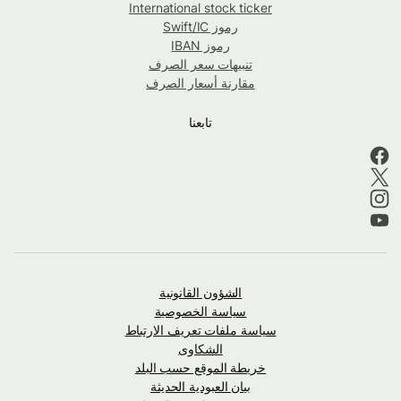
International stock ticker
رموز Swift/IC
رموز IBAN
تنبيهات سعر الصرف
مقارنة أسعار الصرف
تابعنا
الشؤون القانونية
سياسة الخصوصية
سياسة ملفات تعريف الارتباط
الشكاوى
خريطة الموقع حسب البلد
بيان العبودية الحديثة