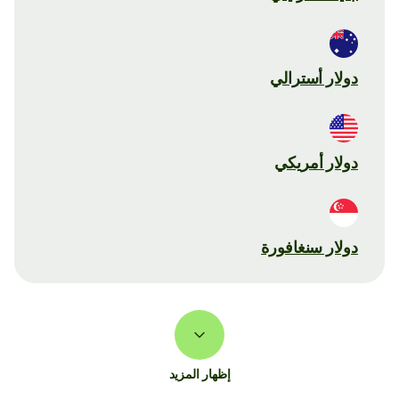
دولار أسترالي
دولار أمريكي
دولار سنغافورة
إظهار المزيد