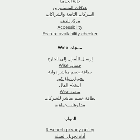
حالة الخدمة
علاقات المستثمرين
الشركات التابعة والشراكات
مركز الدعم
Accessibility
Feature availability checker
منتجات Wise
إرسال الأموال إلى الخارج
حساب Wise
بطاقة خصم مباشر دولية
تحويل مبلغ كبير
استلام المال
منصة Wise
بطاقة خصم مباشر للشركات
مدفوعات جماعية
الموارد
Research privacy policy
أداة تحويل العملة