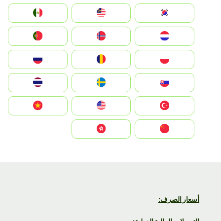
South Korea
Malay
Mexico
Nederland
Norge
Portugal
Polska
România
Россия
Slovensko
Ruoŧŧa
ไทย
Türkiye
United States
Vietnam
中国
中國香港特別行政區
أسعار الصرف: