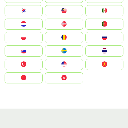
South Korea
Malay
Mexico
Nederland
Norge
Portugal
Polska
România
Россия
Slovensko
Ruoŧŧa
ไทย
Türkiye
United States
Vietnam
中国
中國香港特別行政區