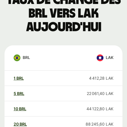
Taux de change des
BRL vers LAK
aujourd'hui
BRL
LAK
1
BRL
4 412,28
LAK
5
BRL
22 061,40
LAK
10
BRL
44 122,80
LAK
20
BRL
88 245,60
LAK