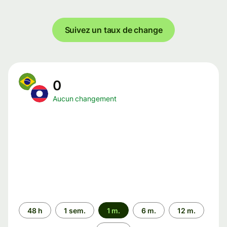
Suivez un taux de change
0
Aucun changement
Période
48 h
1 sem.
1 m.
6 m.
12 m.