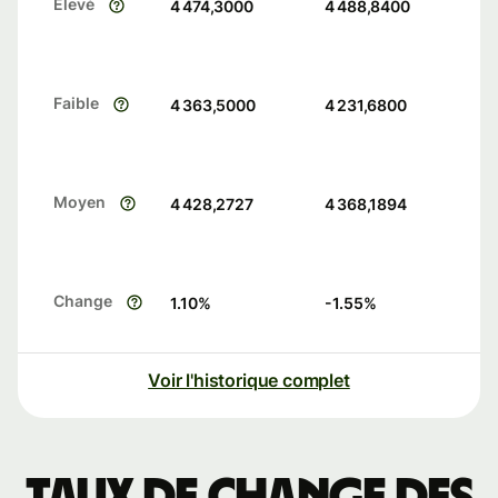
Élevé
4 474,3000
4 488,8400
Faible
4 363,5000
4 231,6800
Moyen
4 428,2727
4 368,1894
Change
1.10
%
-1.55
%
Voir l'historique complet