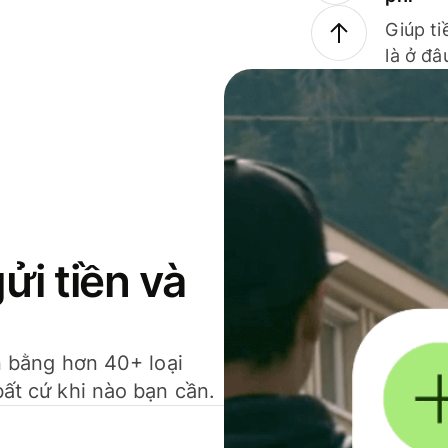
Giúp ti
là ở đâ
gửi tiền và
ền bằng hơn 40+ loại
bất cứ khi nào bạn cần.