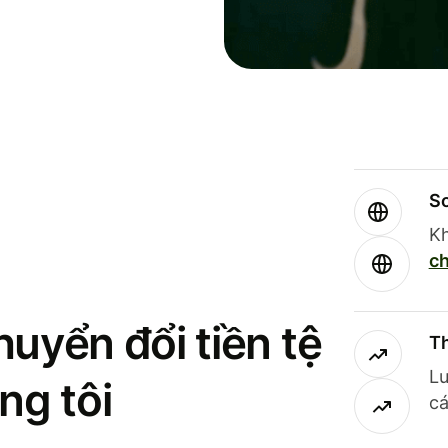
So
Kh
ch
uyển đổi tiền tệ
Th
Lư
ng tôi
cá