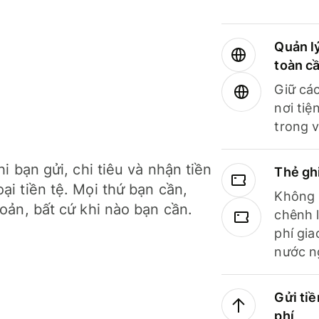
Quản lý
toàn c
Giữ các
nơi tiệ
trong v
hi bạn gửi, chi tiêu và nhận tiền
Thẻ gh
ại tiền tệ. Mọi thứ bạn cần,
Không b
hoản, bất cứ khi nào bạn cần.
chênh l
phí gia
nước n
Gửi tiề
phí