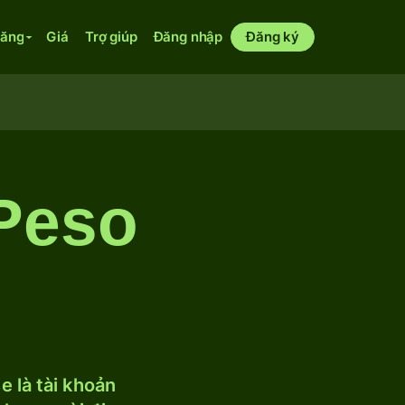
năng
Giá
Trợ giúp
Đăng nhập
Đăng ký
 Peso
 là tài khoản