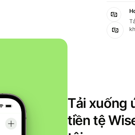
Ho
Tả
kh
Tải xuống 
tiền tệ Wi