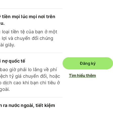
 tiền mọi lúc mọi nơi trên
ầu.
 loại tiền tệ của bạn ở một
n lợi và chuyển đổi chúng
ài giây.
i nợ quốc tế
Đăng ký
ao giờ phải lo lắng về phí
Tìm hiểu thêm
ệch tỷ giá chuyển đổi, hoặc
o dịch cao khi bạn chi tiêu ở
goài.
n ra nước ngoài, tiết kiệm