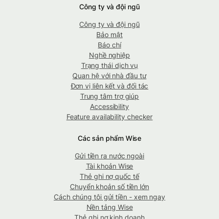
Công ty và đội ngũ
Công ty và đội ngũ
Bảo mật
Báo chí
Nghề nghiệp
Trạng thái dịch vụ
Quan hệ với nhà đầu tư
Đơn vị liên kết và đối tác
Trung tâm trợ giúp
Accessibility
Feature availability checker
Các sản phẩm Wise
Gửi tiền ra nước ngoài
Tài khoản Wise
Thẻ ghi nợ quốc tế
Chuyển khoản số tiền lớn
Cách chúng tôi gửi tiền - xem ngay
Nền tảng Wise
Thẻ ghi nợ kinh doanh