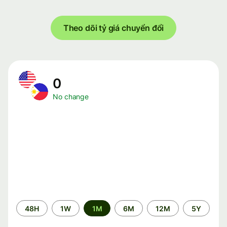
Theo dõi tỷ giá chuyển đổi
0
No change
Time
48H
1W
1M
6M
12M
5Y
period