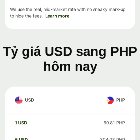
We use the real, mid-market rate with no sneaky mark-up
to hide the fees.
Learn more
Tỷ giá USD sang PHP
hôm nay
USD
PHP
1
USD
60.81
PHP
5
USD
304.03
PHP