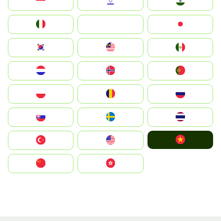
Indonesia
Israel
India
Italia
JA
Japan
South Korea
Malay
Mexico
Nederland
Norge
Portugal
Polska
România
Россия
Slovensko
Ruoŧŧa
ไทย
Vietnam
Türkiye
United States
中国
中國香港特別行政區