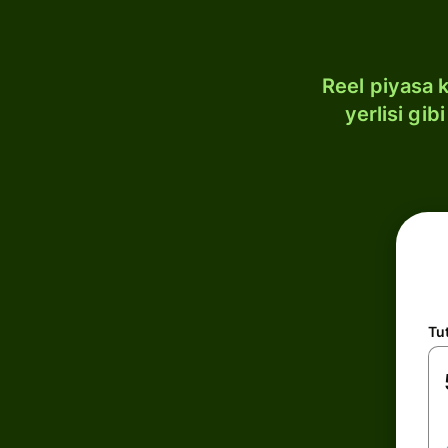
Reel piyasa 
yerlisi gi
Tu