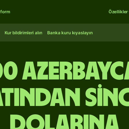
tform
Özellikler
Kur bildirimleri alın
Banka kuru kıyaslayın
00 Azerbayc
tından Sin
dolarına