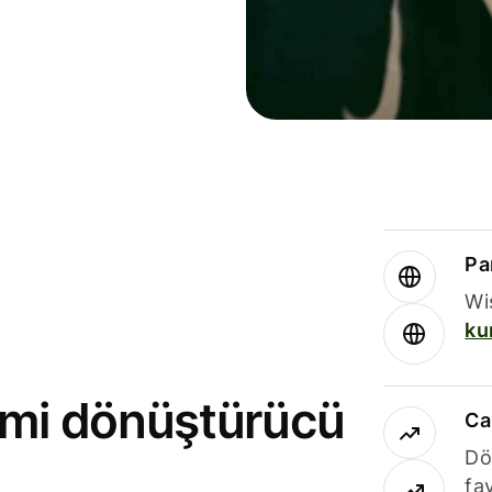
Par
Wi
ku
rimi dönüştürücü
Ca
Dö
fav