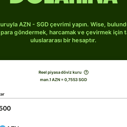
kuruyla AZN - SGD çevrimi yapın. Wise, bulun
bi para göndermek, harcamak ve çevirmek için 
uluslararası bir hesaptır.
Reel piyasa döviz kuru
man.1 AZN = 0,7553 SGD
tar