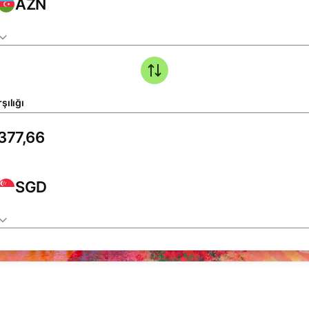
AZN
şılığı
SGD