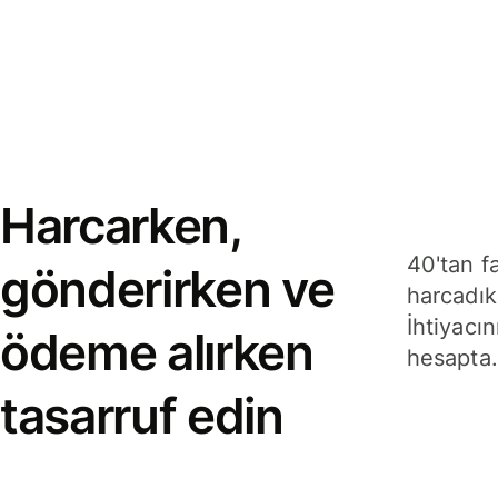
Harcarken,
40'tan f
gönderirken ve
harcadık
İhtiyacın
ödeme alırken
hesapta.
tasarruf edin