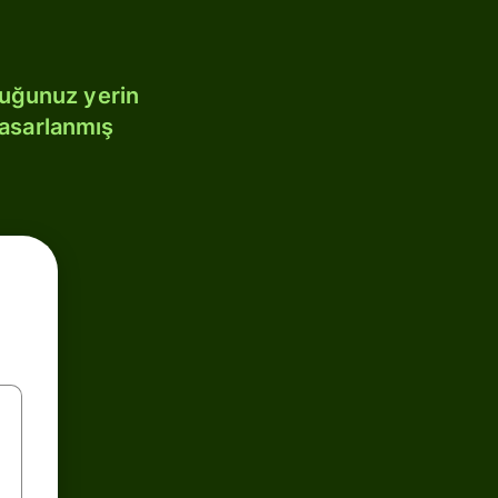
duğunuz yerin
tasarlanmış