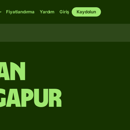
Fiyatlandırma
Yardım
Giriş
Kaydolun
an
gapur