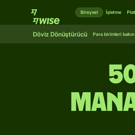
Bireysel
İşletme
Pla
Döviz Dönüştürücü
Para birimleri bakın
5
mana