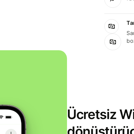
Ta
Sa
bo
Ücretsiz Wi
dönüştürü