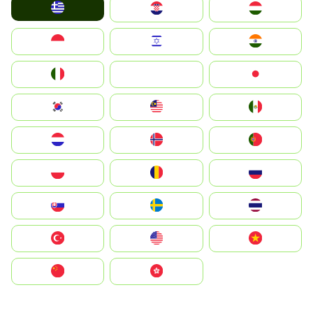
Greece
Hrvatska
Magyarország
Indonesia
Israel
India
Italia
JA
Japan
South Korea
Malay
Mexico
Nederland
Norge
Portugal
Polska
România
Россия
Slovensko
Ruoŧŧa
ไทย
Türkiye
United States
Vietnam
中国
中國香港特別行政區