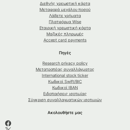
Διεθνής χρεωστική κάρτα
Μεταφορά μεγάλου ποσού
Λάβετε χρήματα
Πλατφόρμα Wise
Εταιρική χρεωστική κάρτα
Μαζικές πληρωμές
Accept card payments
Πηγές
Research privacy policy
Μετατροπέας συναλλάγματος
International stock ticker
Κωδικοί Swift/BIC
Κωδικοί IBAN
Ειδοποιήσεις ισοτιμίας
Σύγκριση συναλλαγματικών ισοτιμιών
Ακολουθήστε μας