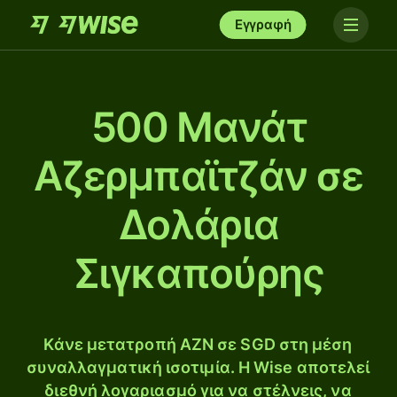
Εγγραφή
500 Μανάτ
Αζερμπαϊτζάν σε
Δολάρια
Σιγκαπούρης
Κάνε μετατροπή AZN σε SGD στη μέση
συναλλαγματική ισοτιμία. Η Wise αποτελεί
διεθνή λογαριασμό για να στέλνεις, να