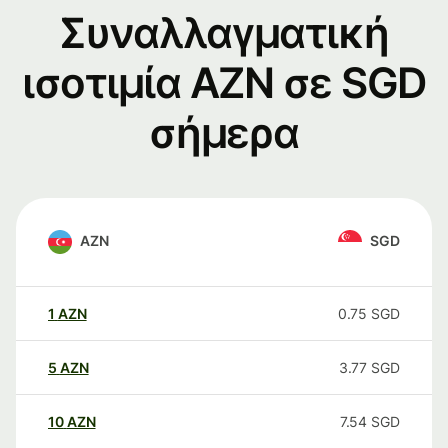
Συναλλαγματική
ισοτιμία AZN σε SGD
σήμερα
AZN
SGD
1
AZN
0.75
SGD
5
AZN
3.77
SGD
10
AZN
7.54
SGD