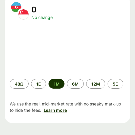
0
No change
Time
48Ω
1Ε
1M
6M
12M
5Ε
period
We use the real, mid-market rate with no sneaky mark-up
to hide the fees.
Learn more