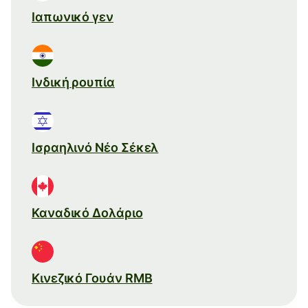
Ιαπωνικό γεν
Ινδική ρουπία
Ισραηλινό Νέο Σέκελ
Καναδικό Δολάριο
Κινεζικό Γουάν RMB