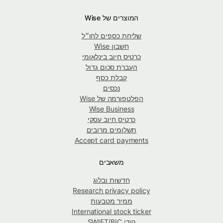
המוצרים של Wise
שליחת כספים לחו״ל
חשבון Wise
כרטיס חיוב בינלאומי
העברת סכום גדול
קבלת כסף
נכסים
הפלטפורמה של Wise
Wise Business
כרטיס חיוב עסקי
תשלומים מרובים
Accept card payments
משאבים
חדשות ובלוג
Research privacy policy
ממיר מטבעות
International stock ticker
קודי SWIFT/BIC