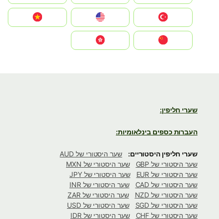
Türkiye
United States
Vietnam
中国
中國香港特別行政區
שערי חליפין:
העברות כספים בינלאומיות:
שערי חליפין היסטוריים:
שער היסטורי של AUD
שער היסטורי של GBP
שער היסטורי של MXN
שער היסטורי של EUR
שער היסטורי של JPY
שער היסטורי של CAD
שער היסטורי של INR
שער היסטורי של NZD
שער היסטורי של ZAR
שער היסטורי של SGD
שער היסטורי של USD
שער היסטורי של CHF
שער היסטורי של IDR