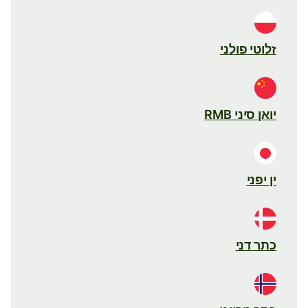
זלוטי פולני
יואן סיני RMB
ין יפני
כתר דני