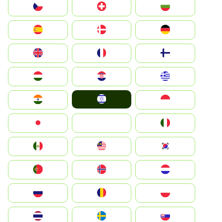
България
Switzerland
Czechia
Deutschland
Denmark
España
Suomi
France
United Kingdom
Greece
Hrvatska
Magyarország
Israel
Indonesia
India
Italia
JA
Japan
South Korea
Malay
Mexico
Nederland
Norge
Portugal
Polska
România
Россия
Slovensko
Ruoŧŧa
ไทย