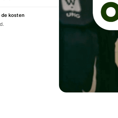
p de kosten
d.