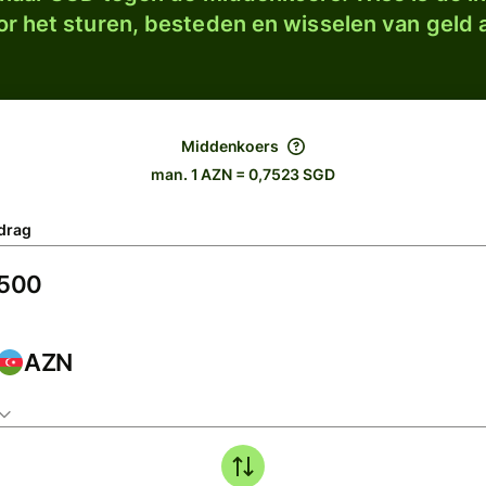
r het sturen, besteden en wisselen van geld a
Middenkoers
man. 1 AZN = 0,7523 SGD
drag
AZN