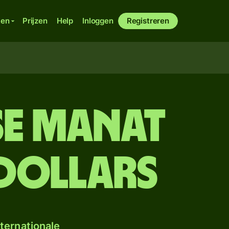
ken
Prijzen
Help
Inloggen
Registreren
se manat
dollars
ternationale