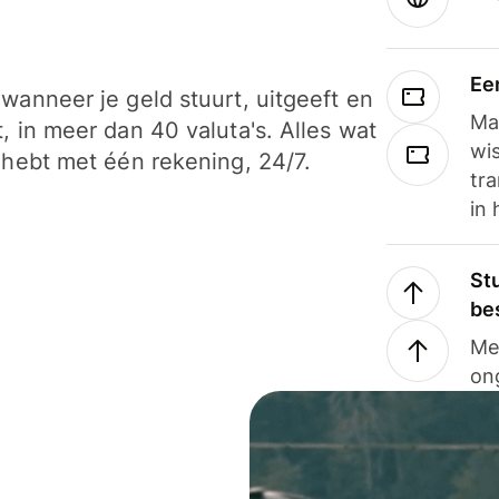
Ee
wanneer je geld stuurt, uitgeeft en
Ma
, in meer dan 40 valuta's. Alles wat
wi
 hebt met één rekening, 24/7.
tra
in 
Stu
be
Me
on