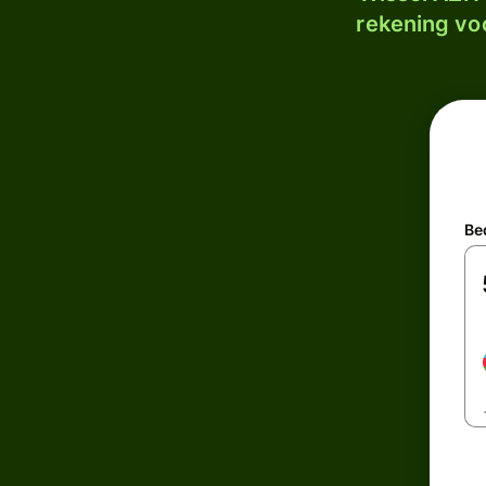
rekening voo
Be