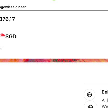
gewisseld naar
SGD
Be
Al 
Wi