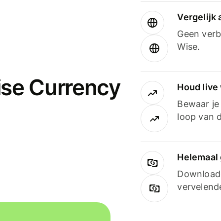
Vergelijk
Geen verbo
Wise.
ise Currency
Houd live
Bewaar je 
loop van d
Helemaal 
Downloade
vervelend