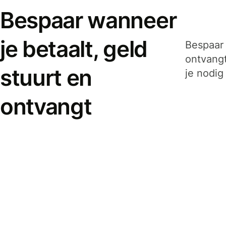
Bespaar wanneer
je betaalt, geld
Bespaar 
ontvangt
stuurt en
je nodig
ontvangt