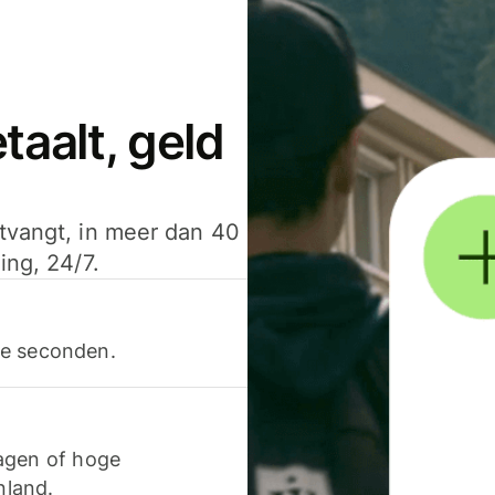
aalt, geld
ntvangt, in meer dan 40
ing, 24/7.
ele seconden.
agen of hoge
nland.