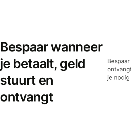
Bespaar wanneer
je betaalt, geld
Bespaar 
ontvangt
stuurt en
je nodig
ontvangt