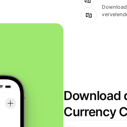
Downloade
vervelend
Download d
Currency C