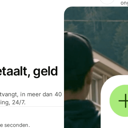
on
aalt, geld
ntvangt, in meer dan 40
ing, 24/7.
ele seconden.