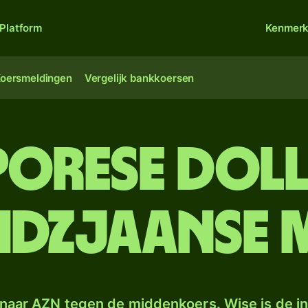
Platform
Kenmer
oersmeldingen
Vergelijk bankkoersen
porese dol
eidzjaanse 
naar AZN tegen de middenkoers. Wise is de in