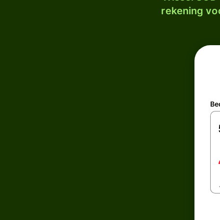
rekening voo
Be