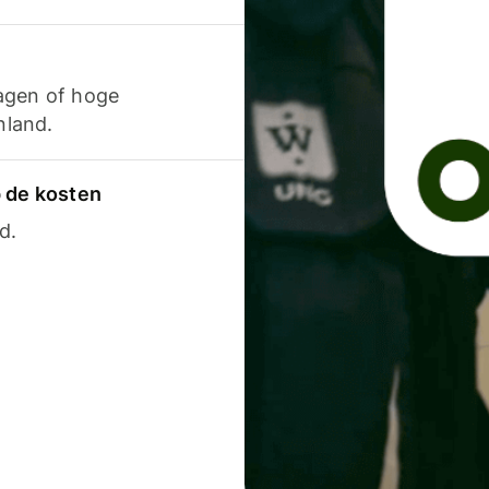
agen of hoge
nland.
p de kosten
d.