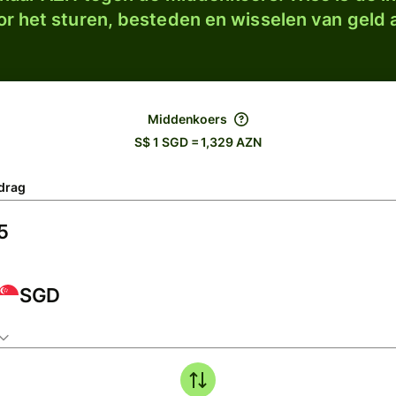
r het sturen, besteden en wisselen van geld a
Middenkoers
S$ 1 SGD = 1,329 AZN
drag
SGD