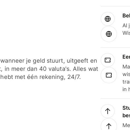
Be
Al 
Wi
Ee
wanneer je geld stuurt, uitgeeft en
Ma
, in meer dan 40 valuta's. Alles wat
wi
 hebt met één rekening, 24/7.
tra
in 
Stu
be
Me