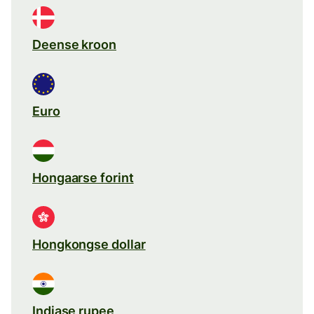
Deense kroon
Euro
Hongaarse forint
Hongkongse dollar
Indiase rupee