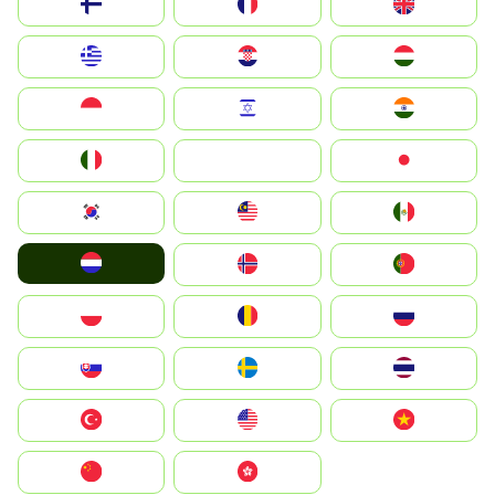
Suomi
France
United Kingdom
Greece
Hrvatska
Magyarország
Indonesia
Israel
India
Italia
JA
Japan
South Korea
Malay
Mexico
Nederland
Norge
Portugal
Polska
România
Россия
Slovensko
Ruoŧŧa
ไทย
Türkiye
United States
Vietnam
中国
中國香港特別行政區