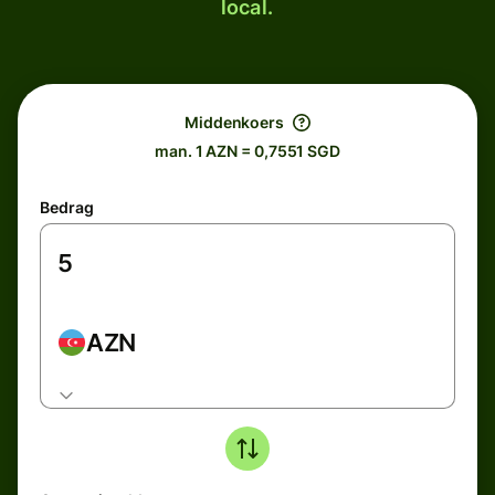
local.
Middenkoers
man. 1 AZN = 0,7551 SGD
Bedrag
AZN