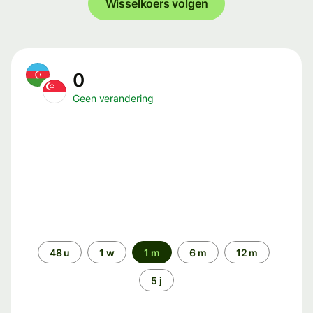
Wisselkoers volgen
0
Geen verandering
Periode
48 u
1 w
1 m
6 m
12 m
5 j