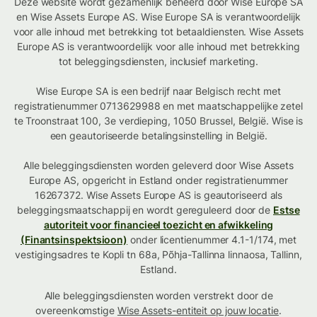
Deze website wordt gezamenlijk beheerd door Wise Europe SA
en Wise Assets Europe AS. Wise Europe SA is verantwoordelijk
voor alle inhoud met betrekking tot betaaldiensten. Wise Assets
Europe AS is verantwoordelijk voor alle inhoud met betrekking
tot beleggingsdiensten, inclusief marketing.
Wise Europe SA is een bedrijf naar Belgisch recht met
registratienummer 0713629988 en met maatschappelijke zetel
te Troonstraat 100, 3e verdieping, 1050 Brussel, België. Wise is
een geautoriseerde betalingsinstelling in België.
Alle beleggingsdiensten worden geleverd door Wise Assets
Europe AS, opgericht in Estland onder registratienummer
16267372. Wise Assets Europe AS is geautoriseerd als
beleggingsmaatschappij en wordt gereguleerd door de
Estse
autoriteit voor financieel toezicht en afwikkeling
(Finantsinspektsioon)
onder licentienummer 4.1-1/174, met
vestigingsadres te Kopli tn 68a, Põhja-Tallinna linnaosa, Tallinn,
Estland.
Alle beleggingsdiensten worden verstrekt door de
overeenkomstige
Wise Assets-entiteit op jouw locatie
.