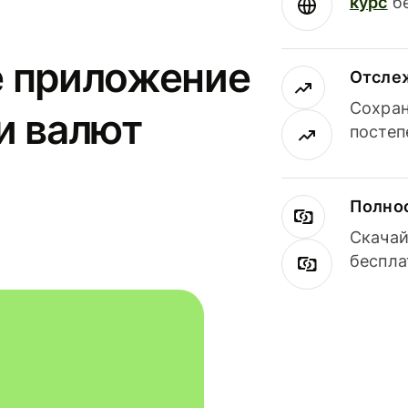
курс
бе
е приложение
Отсле
Сохран
и валют
постеп
Полнос
Скачай
беспла