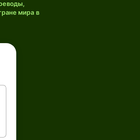
реводы,
тране мира в