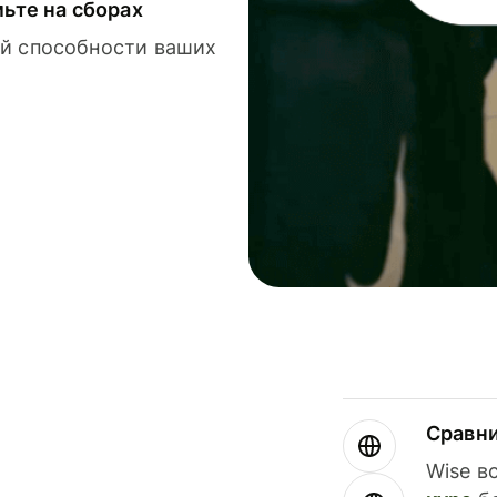
мьте на сборах
й способности ваших
Сравн
Wise в