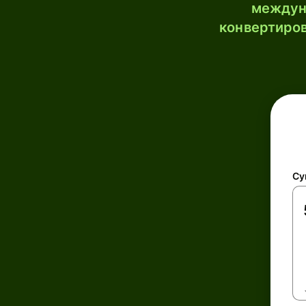
междун
конвертиров
Су