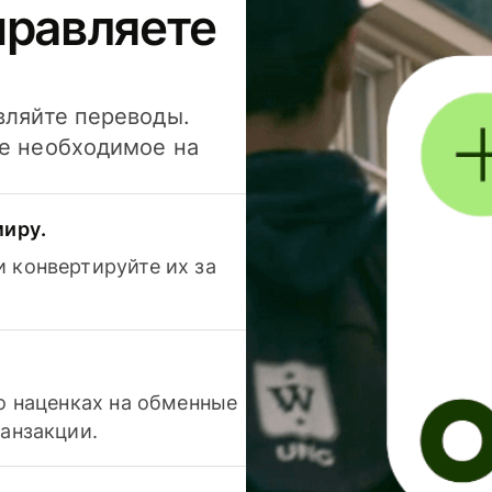
правляете
вляйте переводы.
се необходимое на
миру.
 конвертируйте их за
 о наценках на обменные
ранзакции.