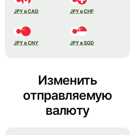
JPY в CAD
JPY в CHF
JPY в CNY
JPY в SGD
Изменить
отправляемую
валюту