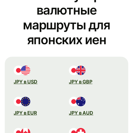
валютные
маршруты для
японских иен
JPY в USD
JPY в GBP
JPY в EUR
JPY в AUD