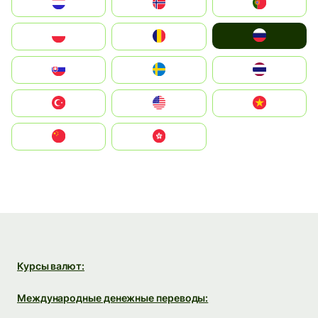
Nederland
Norge
Portugal
Россия
Polska
România
Slovensko
Ruoŧŧa
ไทย
Türkiye
United States
Vietnam
中国
中國香港特別行政區
Курсы валют:
Международные денежные переводы: