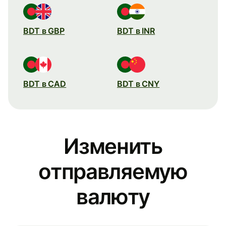
BDT в GBP
BDT в INR
BDT в CAD
BDT в CNY
Изменить
отправляемую
валюту