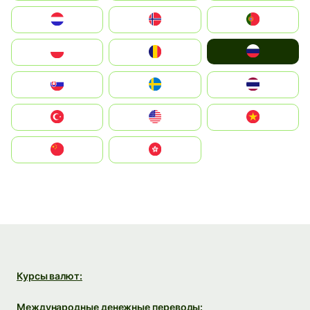
Nederland
Norge
Portugal
Россия
Polska
România
Slovensko
Ruoŧŧa
ไทย
Türkiye
United States
Vietnam
中国
中國香港特別行政區
Курсы валют:
Международные денежные переводы: