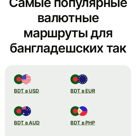
Самые популярные
валютные
маршруты для
бангладешских так
BDT в USD
BDT в EUR
BDT в AUD
BDT в PHP