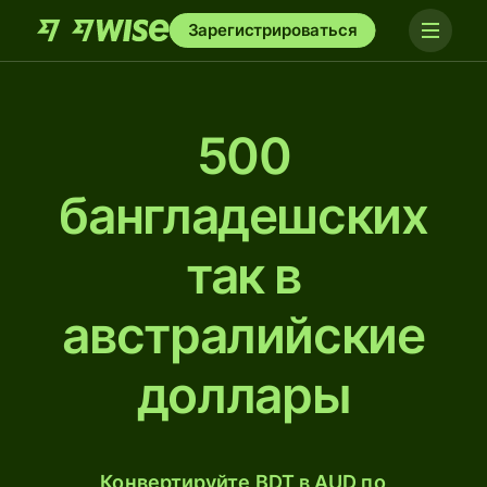
Зарегистрироваться
500
бангладешских
так в
австралийские
доллары
Конвертируйте BDT в AUD по