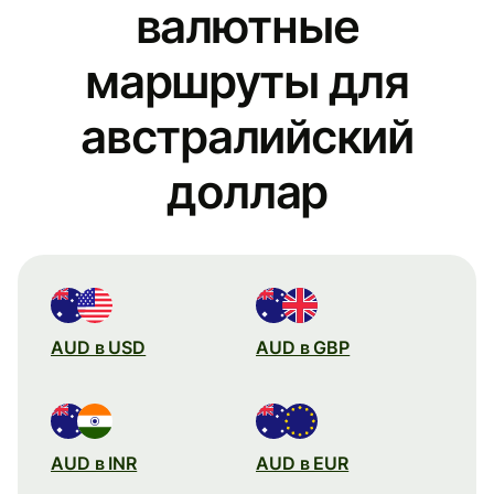
валютные
маршруты для
австралийский
доллар
AUD в USD
AUD в GBP
AUD в INR
AUD в EUR