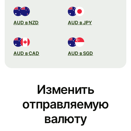
AUD в NZD
AUD в JPY
AUD в CAD
AUD в SGD
Изменить
отправляемую
валюту