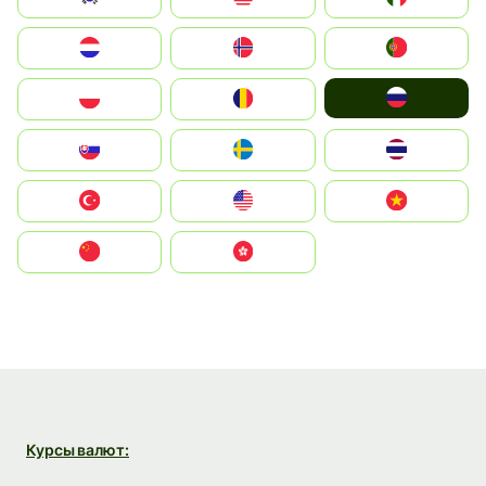
Nederland
Norge
Portugal
Россия
Polska
România
Slovensko
Ruoŧŧa
ไทย
Türkiye
United States
Vietnam
中国
中國香港特別行政區
Курсы валют: