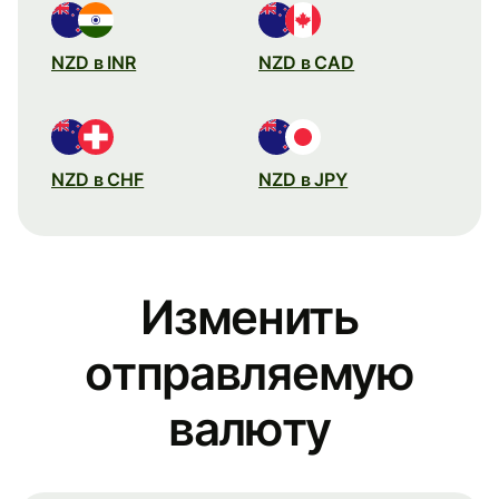
NZD в INR
NZD в CAD
NZD в CHF
NZD в JPY
Изменить
отправляемую
валюту