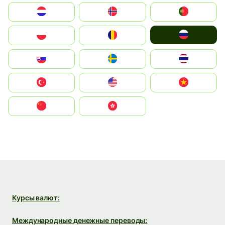
Nederland
Norge
Portugal
Россия
Polska
România
Slovensko
Ruoŧŧa
ไทย
Türkiye
United States
Vietnam
中国
中國香港特別行政區
Курсы валют:
Международные денежные переводы: