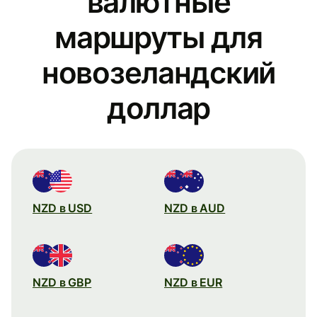
валютные
маршруты для
новозеландский
доллар
NZD в USD
NZD в AUD
NZD в GBP
NZD в EUR