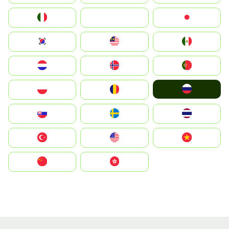
Italia
JA
Japan
South Korea
Malay
Mexico
Nederland
Norge
Portugal
Россия
Polska
România
Slovensko
Ruoŧŧa
ไทย
Türkiye
United States
Vietnam
中国
中國香港特別行政區