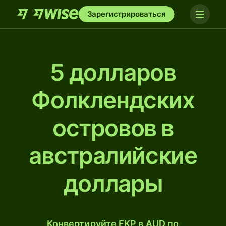
Зарегистрироваться
5 долларов
Фолклендских
островов в
австралийские
доллары
Конвертируйте FKP в AUD по