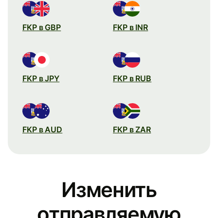
FKP в GBP
FKP в INR
FKP в JPY
FKP в RUB
FKP в AUD
FKP в ZAR
Изменить
отправляемую