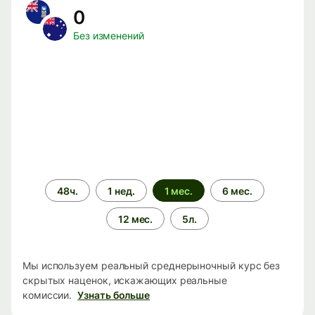
0
Без изменений
Период
48ч.
1 нед.
1 мес.
6 мес.
времени
12 мес.
5л.
Мы используем реальный среднерыночный курс без
скрытых наценок, искажающих реальные
комиссии.
Узнать больше