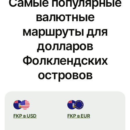
Самые популярные
валютные
маршруты для
долларов
Фолклендских
островов
FKP в USD
FKP в EUR