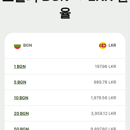
율
BGN
LKR
1
BGN
197.96
LKR
5
BGN
989.78
LKR
10
BGN
1,979.56
LKR
20
BGN
3,959.12
LKR
50
BGN
9,897.80
LKR