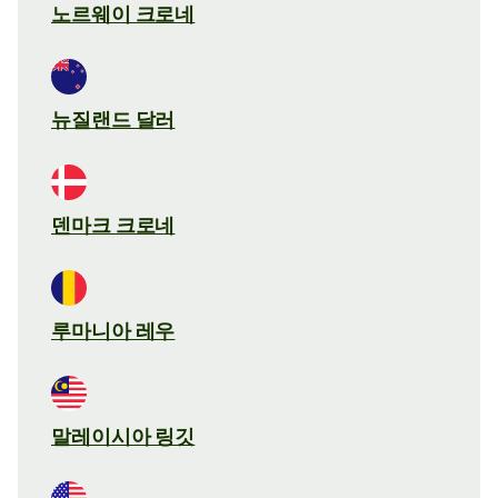
노르웨이 크로네
뉴질랜드 달러
덴마크 크로네
루마니아 레우
말레이시아 링깃