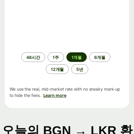
기
48시간
1주
1개월
6개월
간
12개월
5년
We use the real, mid-market rate with no sneaky mark-up
to hide the fees.
Learn more
오늘의 BGN → LKR 환