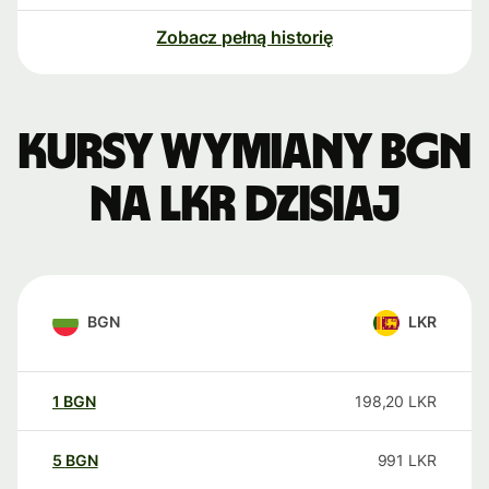
Zobacz pełną historię
Kursy wymiany BGN
na LKR dzisiaj
BGN
LKR
1
BGN
198,20
LKR
5
BGN
991
LKR