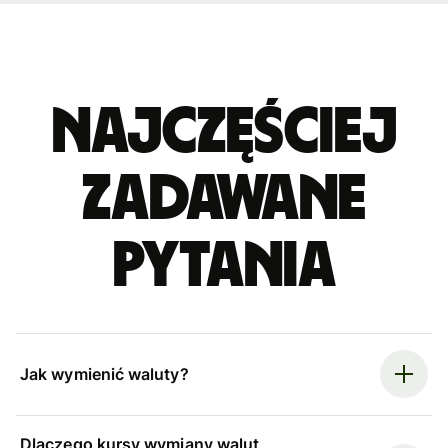
Najczęściej
zadawane
pytania
Jak wymienić waluty?
Dlaczego kursy wymiany walut