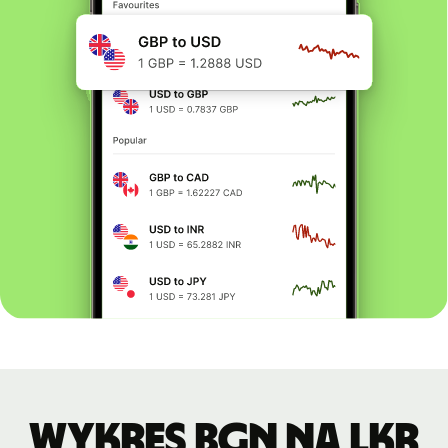
Wykres BGN na LKR