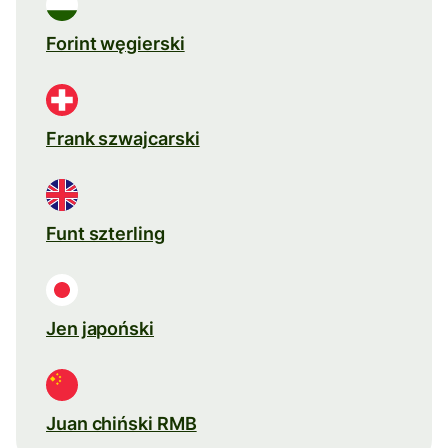
Forint węgierski
Frank szwajcarski
Funt szterling
Jen japoński
Juan chiński RMB