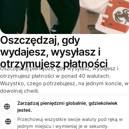
Oszczędzaj, gdy
wydajesz, wysyłasz i
otrzymujesz płatności
Oszczędzaj pieniądze, gdy wysyłasz, wydajesz i
otrzymujesz płatności w ponad 40 walutach.
Wszystko, czego potrzebujesz, na jednym koncie, w
dowolnej chwili.
Zarządzaj pieniędzmi globalnie, gdziekolwiek
jesteś.
Przechowuj wszystkie swoje waluty pod ręką w
jednym miejscu i wymieniaj je w sekundy.