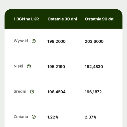
1 BGN na LKR
Ostatnie 30 dni
Ostatnie 90 dni
Wysoki
198,2000
203,6000
Niski
195,2190
192,4830
Średni
196,4594
196,1872
Zmiana
1.22
%
2.37
%