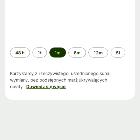
Przedział
48 h
1t
1m
6m
12m
5l
czasu
Korzystamy z rzeczywistego, uśrednionego kursu
wymiany, bez podstępnych marż ukrywających
opłaty.
Dowiedz się więcej