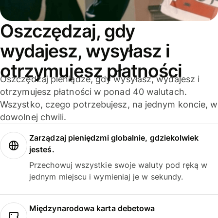
Oszczędzaj, gdy
wydajesz, wysyłasz i
otrzymujesz płatności
Oszczędzaj pieniądze, gdy wysyłasz, wydajesz i
otrzymujesz płatności w ponad 40 walutach.
Wszystko, czego potrzebujesz, na jednym koncie, w
dowolnej chwili.
Zarządzaj pieniędzmi globalnie, gdziekolwiek
jesteś.
Przechowuj wszystkie swoje waluty pod ręką w
jednym miejscu i wymieniaj je w sekundy.
Międzynarodowa karta debetowa