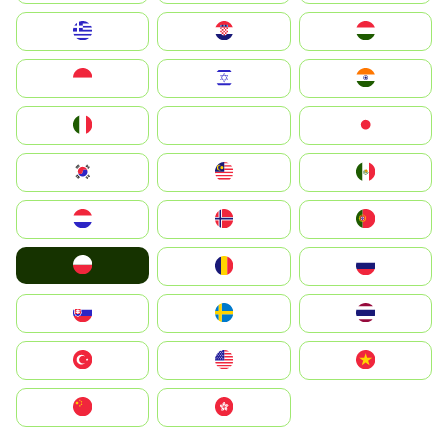
Greece
Hrvatska
Magyarország
Indonesia
Israel
India
Italia
JA
Japan
South Korea
Malay
Mexico
Nederland
Norge
Portugal
Polska
România
Россия
Slovensko
Ruoŧŧa
ไทย
Türkiye
United States
Vietnam
中国
中國香港特別行政區