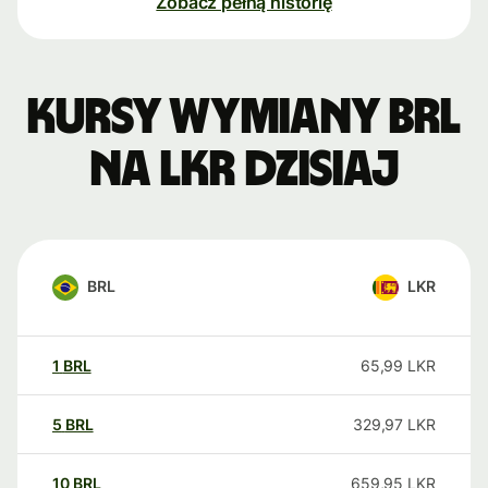
Zobacz pełną historię
Kursy wymiany BRL
na LKR dzisiaj
BRL
LKR
1
BRL
65,99
LKR
5
BRL
329,97
LKR
10
BRL
659,95
LKR