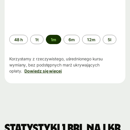
Przedział
48 h
1t
1m
6m
12m
5l
czasu
Korzystamy z rzeczywistego, uśrednionego kursu
wymiany, bez podstępnych marż ukrywających
opłaty.
Dowiedz się więcej
Statystyki 1 BRL na LKR