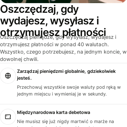
Oszczędzaj, gdy
wydajesz, wysyłasz i
otrzymujesz płatności
Oszczędzaj pieniądze, gdy wysyłasz, wydajesz i
otrzymujesz płatności w ponad 40 walutach.
Wszystko, czego potrzebujesz, na jednym koncie, w
dowolnej chwili.
Zarządzaj pieniędzmi globalnie, gdziekolwiek
jesteś.
Przechowuj wszystkie swoje waluty pod ręką w
jednym miejscu i wymieniaj je w sekundy.
Międzynarodowa karta debetowa
Nie musisz się już nigdy martwić o marże na