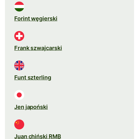
Forint węgierski
Frank szwajcarski
Funt szterling
Jen japoński
Juan chiński RMB