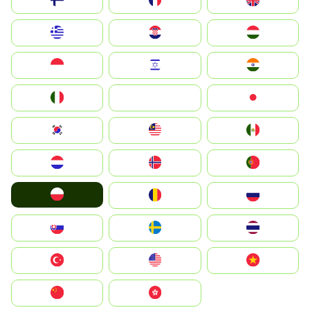
Suomi
France
United Kingdom
Greece
Hrvatska
Magyarország
Indonesia
Israel
India
Italia
JA
Japan
South Korea
Malay
Mexico
Nederland
Norge
Portugal
Polska
România
Россия
Slovensko
Ruoŧŧa
ไทย
Türkiye
United States
Vietnam
中国
中國香港特別行政區