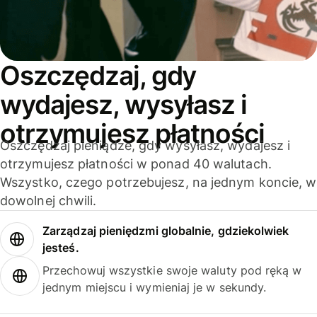
Oszczędzaj, gdy
wydajesz, wysyłasz i
otrzymujesz płatności
Oszczędzaj pieniądze, gdy wysyłasz, wydajesz i
otrzymujesz płatności w ponad 40 walutach.
Wszystko, czego potrzebujesz, na jednym koncie, w
dowolnej chwili.
Zarządzaj pieniędzmi globalnie, gdziekolwiek
jesteś.
Przechowuj wszystkie swoje waluty pod ręką w
jednym miejscu i wymieniaj je w sekundy.