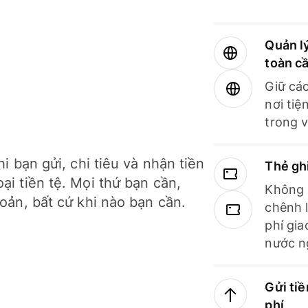
Quản lý
toàn c
Giữ các
nơi tiệ
trong v
hi bạn gửi, chi tiêu và nhận tiền
Thẻ gh
ại tiền tệ. Mọi thứ bạn cần,
Không b
hoản, bất cứ khi nào bạn cần.
chênh l
phí gia
nước n
Gửi tiề
phí