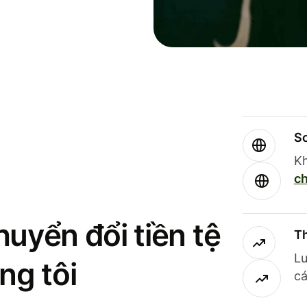
So
Kh
ch
uyển đổi tiền tệ
Th
Lư
ng tôi
cá