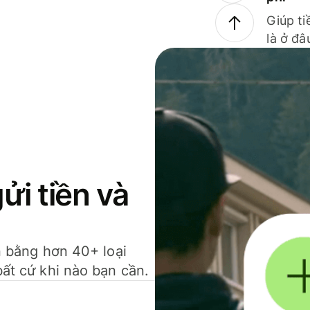
Giúp ti
là ở đâ
gửi tiền và
ền bằng hơn 40+ loại
bất cứ khi nào bạn cần.