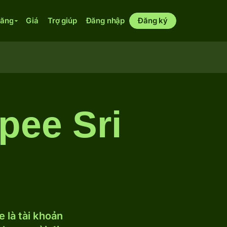
năng
Giá
Trợ giúp
Đăng nhập
Đăng ký
pee Sri
 là tài khoản