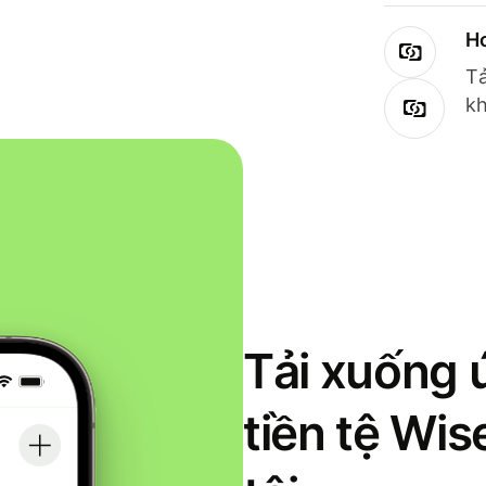
Ho
Tả
kh
Tải xuống 
tiền tệ Wi