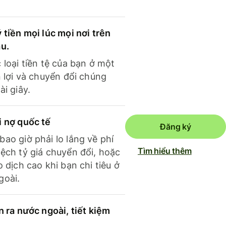
 tiền mọi lúc mọi nơi trên
ầu.
 loại tiền tệ của bạn ở một
n lợi và chuyển đổi chúng
ài giây.
i nợ quốc tế
Đăng ký
ao giờ phải lo lắng về phí
Tìm hiểu thêm
ệch tỷ giá chuyển đổi, hoặc
o dịch cao khi bạn chi tiêu ở
goài.
n ra nước ngoài, tiết kiệm