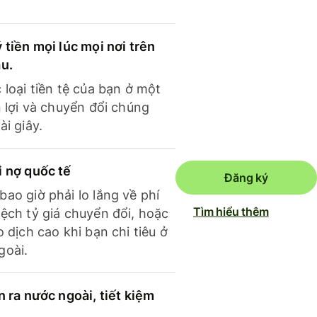
 tiền mọi lúc mọi nơi trên
ầu.
 loại tiền tệ của bạn ở một
n lợi và chuyển đổi chúng
ài giây.
i nợ quốc tế
Đăng ký
ao giờ phải lo lắng về phí
Tìm hiểu thêm
ệch tỷ giá chuyển đổi, hoặc
o dịch cao khi bạn chi tiêu ở
goài.
n ra nước ngoài, tiết kiệm