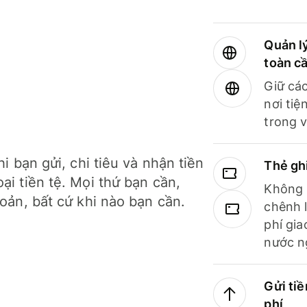
Quản lý
toàn c
Giữ các
nơi tiệ
trong v
hi bạn gửi, chi tiêu và nhận tiền
Thẻ gh
ại tiền tệ. Mọi thứ bạn cần,
Không b
hoản, bất cứ khi nào bạn cần.
chênh l
phí gia
nước n
Gửi tiề
phí