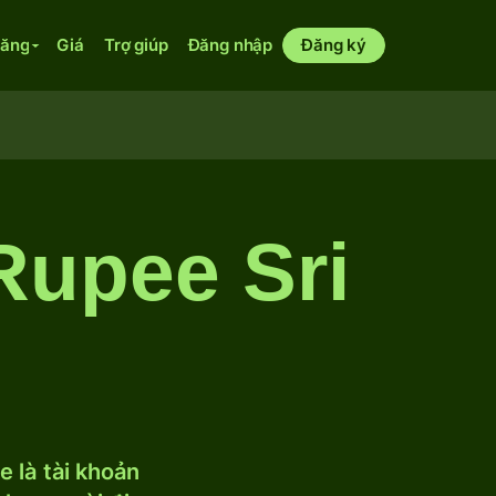
năng
Giá
Trợ giúp
Đăng nhập
Đăng ký
Rupee Sri
 là tài khoản