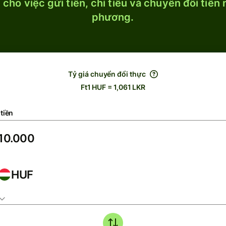
cho việc gửi tiền, chi tiêu và chuyển đổi tiền
phương.
Tỷ giá chuyển đổi thực
Ft1 HUF = 1,061 LKR
tiền
HUF