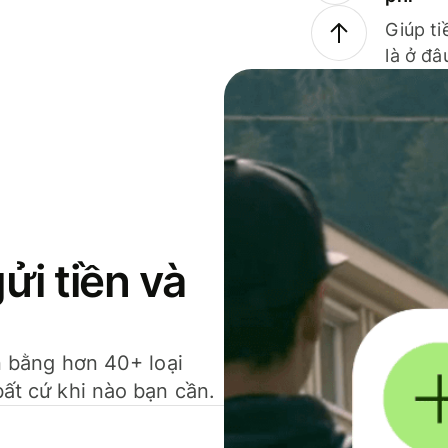
Giúp ti
là ở đâ
gửi tiền và
ền bằng hơn 40+ loại
bất cứ khi nào bạn cần.