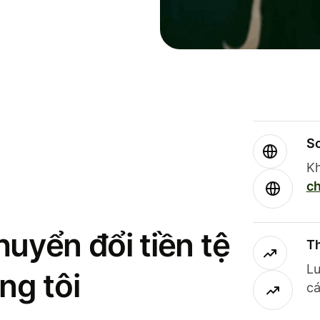
So
Kh
ch
uyển đổi tiền tệ
Th
Lư
ng tôi
cá