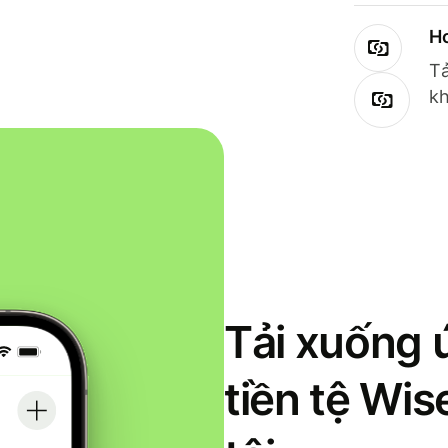
Ho
Tả
kh
Tải xuống 
tiền tệ Wi